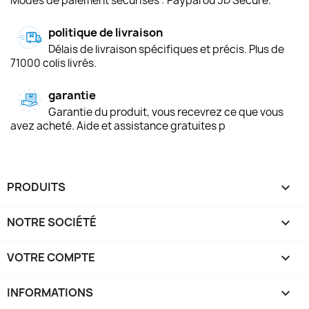
Modes de paiement sécurisés : Paypal ou 3D Secure.
politique de livraison
Délais de livraison spécifiques et précis. Plus de
71000 colis livrés.
garantie
Garantie du produit, vous recevrez ce que vous
avez acheté. Aide et assistance gratuites p
PRODUITS

NOTRE SOCIÉTÉ

VOTRE COMPTE

INFORMATIONS
keyboard_arrow_down