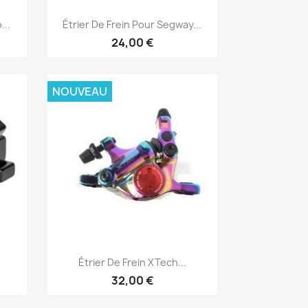
Aperçu rapide

...
Étrier De Frein Pour Segway...
24,00 €
NOUVEAU
Aperçu rapide

Étrier De Frein XTech...
32,00 €