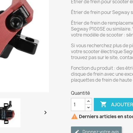
Étrier de frein pour scooter
Étrier de frein pour Segway 
Étrier de frein de remplac
Segway P100SE ou similaire. Vo
votre modèle de scooter : sér
Si vous recherchez plus de 
votre scooter électrique Se
trouvez pas sur le site, cont
Fonction du produit : des étr
disque de frein avec une ex
plaquettes de frein de haute 
Quantité

AJOUTER


Derniers articles en sto
Donnez votre avis