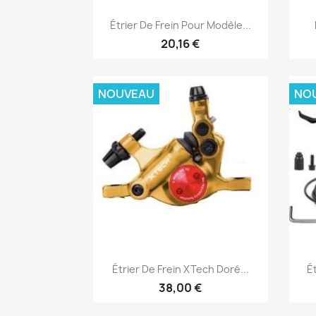
Aperçu rapide

Étrier De Frein Pour Modèle...
20,16 €
NOUVEAU
NO
Aperçu rapide

Étrier De Frein XTech Doré...
É
38,00 €