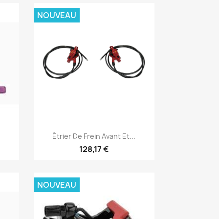
NOUVEAU
Aperçu rapide

Étrier De Frein Avant Et...
128,17 €
NOUVEAU