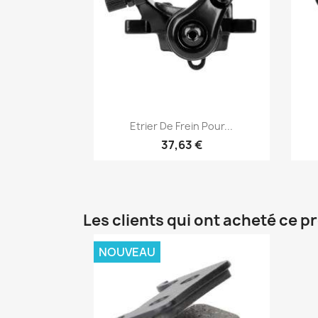
Aperçu rapide

Etrier De Frein Pour...
37,63 €
Les clients qui ont acheté ce p
NOUVEAU