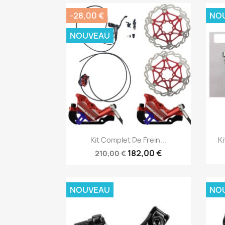
-28,00 €
NO
NOUVEAU
Aperçu rapide

Kit Complet De Frein...
Ki
182,00 €
210,00 €
NOUVEAU
NO