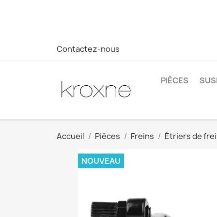
Si vous n'avez pas trouvé le produit que vous recherchez o
réponse plus rapide à vos questions --> WhatsApp +34 69
Contactez-nous
PIÈCES
SUS
Accueil
Pièces
Freins
Étriers de fre
NOUVEAU