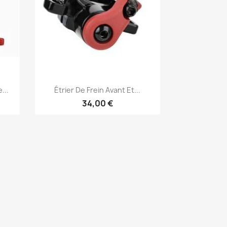
Aperçu rapide

...
Étrier De Frein Avant Et...
34,00 €