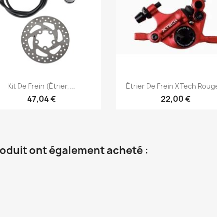
Aperçu rapide
Aperçu rapide


Kit De Frein (étrier,...
Étrier De Frein XTech Rouge
47,04 €
22,00 €
roduit ont également acheté :