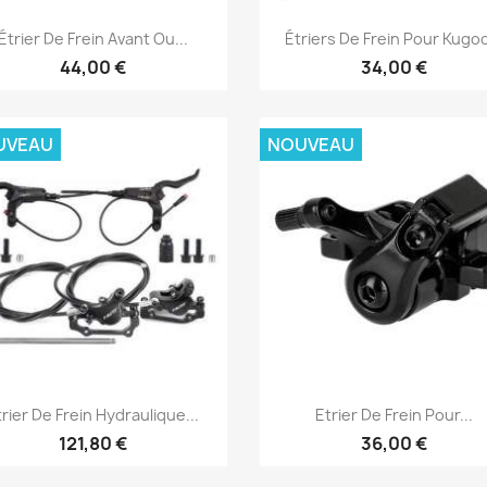
Aperçu rapide
Aperçu rapide


Étrier De Frein Avant Ou...
Étriers De Frein Pour Kugoo
44,00 €
34,00 €
UVEAU
NOUVEAU
Aperçu rapide
Aperçu rapide


trier De Frein Hydraulique...
Etrier De Frein Pour...
121,80 €
36,00 €