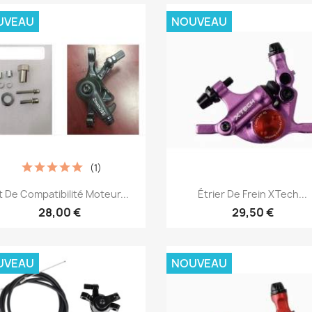
UVEAU
NOUVEAU
(1)
Aperçu rapide
Aperçu rapide


t De Compatibilité Moteur...
Étrier De Frein XTech...
28,00 €
29,50 €
UVEAU
NOUVEAU