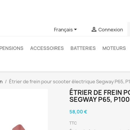
u si vous avez des questions sur un produit spécifique, vous 
6403761


Français
Connexion
PENSIONS
ACCESSOIRES
BATTERIES
MOTEURS
in
Étrier de frein pour scooter électrique Segway P65, 
ÉTRIER DE FREIN
SEGWAY P65, P100
58,00 €
TTC