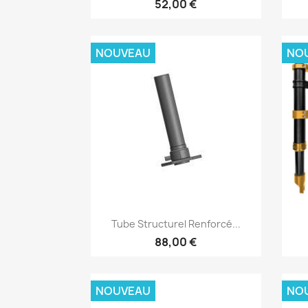
52,00 €
NOUVEAU
NO
Aperçu rapide

Tube Structurel Renforcé...
88,00 €
NOUVEAU
NO