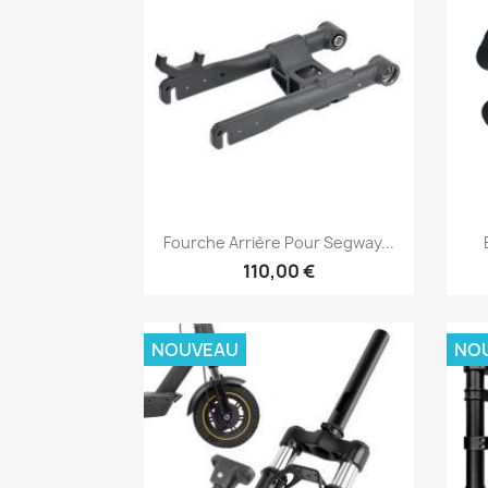
Aperçu rapide

Fourche Arrière Pour Segway...
110,00 €
NOUVEAU
NO