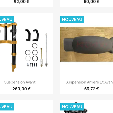
92,00 €
60,00 €
UVEAU
NOUVEAU
Aperçu rapide
Aperçu rapide


Suspension Avant...
Suspension Arrière Et Avant
260,00 €
63,72 €
UVEAU
NOUVEAU