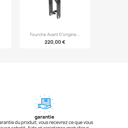
Aperçu rapide

Fourche Avant D'origine...
220,00 €
garantie
arantie du produit, vous recevrez ce que vous