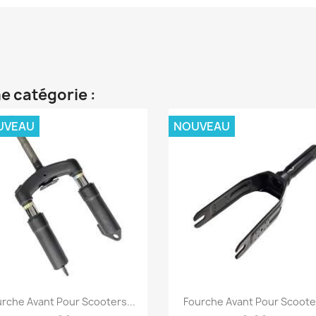
e catégorie :
UVEAU
NOUVEAU
Aperçu rapide
Aperçu rapide


rche Avant Pour Scooters...
Fourche Avant Pour Scooter