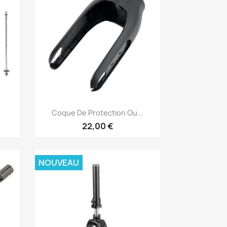
Aperçu rapide

Coque De Protection Ou...
22,00 €
NOUVEAU