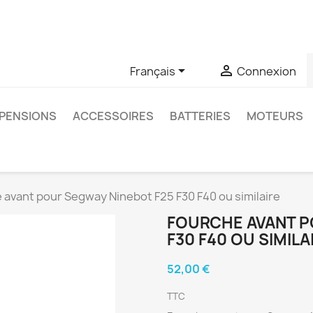
u si vous avez des questions sur un produit spécifique, vous 
6403761


Français
Connexion
PENSIONS
ACCESSOIRES
BATTERIES
MOTEURS
 avant pour Segway Ninebot F25 F30 F40 ou similaire
FOURCHE AVANT P
F30 F40 OU SIMILA
52,00 €
TTC