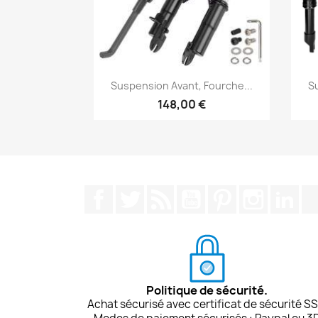
Aperçu rapide

Suspension Avant, Fourche...
S
148,00 €
Facebook
Twitter
Rss
YouTube
Pinterest
Instagra
Lin
Politique de sécurité.
Achat sécurisé avec certificat de sécurité SS