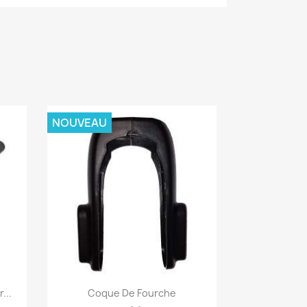
NOUVEAU
Aperçu rapide

...
Coque De Fourche