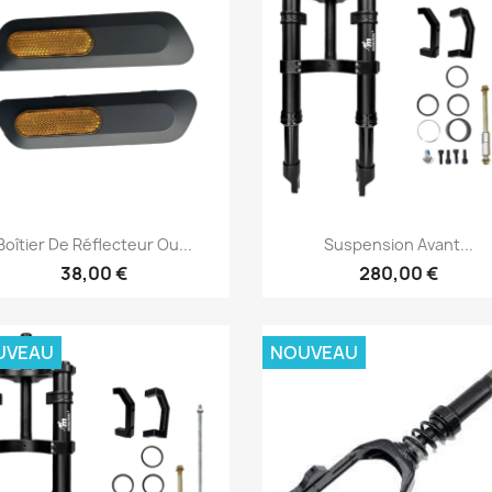
Aperçu rapide
Aperçu rapide


Boîtier De Réflecteur Ou...
Suspension Avant...
38,00 €
280,00 €
UVEAU
NOUVEAU