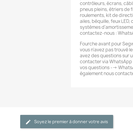
contrôleurs, écrans, câb
pneus pleins, étriers de f
roulements, kit de directi
ailes, béquille, feux LED,
systèmes d'amortissemen
contactez-nous : What
Fourche avant pour Segwa
vous n'avez pas trouvé l
avez des questions sur u
contacter via WhatsApp 
vos questions --> Whats
également nous contacte
Soyez le premier à donner votre avis