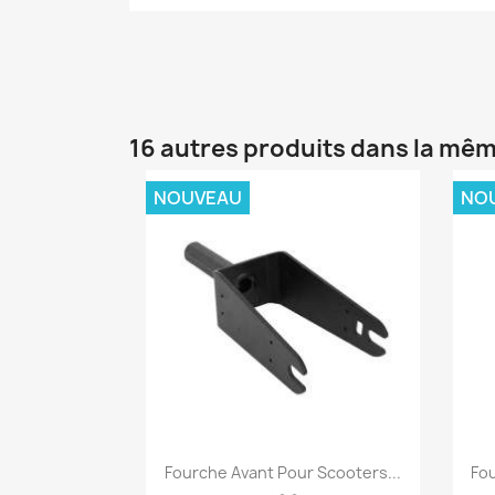
16 autres produits dans la mêm
NOUVEAU
NO
Aperçu rapide

Fourche Avant Pour Scooters...
Fou