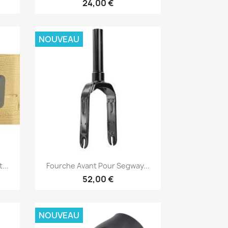
24,00 €
NOUVEAU
Aperçu rapide

...
Fourche Avant Pour Segway...
52,00 €
NOUVEAU