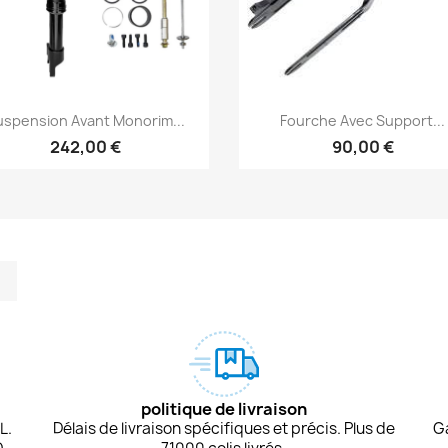
Aperçu rapide
Aperçu rapide


uspension Avant Monorim...
Fourche Avec Support...
242,00 €
90,00 €
m
kedIn
TikTok
politique de livraison
L.
Délais de livraison spécifiques et précis. Plus de
G