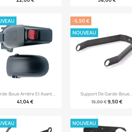
UVEAU
-5,50 €
NOUVEAU
Aperçu rapide
Aperçu rapide


rde-Boue Arrière Et Avant...
Support De Garde-Boue..
41,04 €
9,50 €
15,00 €
UVEAU
NOUVEAU