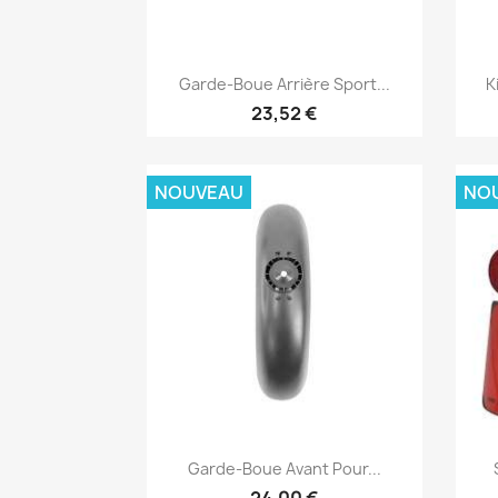
Aperçu rapide

Garde-Boue Arrière Sport...
K
23,52 €
NOUVEAU
NO
Aperçu rapide

Garde-Boue Avant Pour...
24,00 €