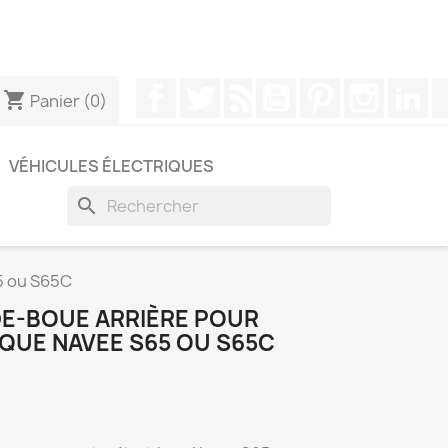
pouvez nous contacter via WhatsApp pour obtenir une
Facebook
Twitter
Rss
YouTube
Pinterest
Instagr
Li
shopping_cart
Panier
(0)
VÉHICULES ÉLECTRIQUES
search
5 ou S65C
E-BOUE ARRIÈRE POUR
QUE NAVEE S65 OU S65C