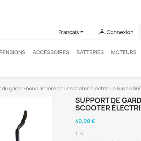
u si vous avez des questions sur un produit spécifique, vous 
6403761


Français
Connexion
PENSIONS
ACCESSOIRES
BATTERIES
MOTEURS
 de garde-boue arrière pour scooter électrique Navee S6
SUPPORT DE GARD
SCOOTER ÉLECTRI
40,00 €
TTC