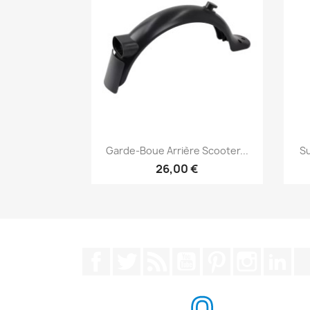
Aperçu rapide

Garde-Boue Arrière Scooter...
Su
26,00 €
Facebook
Twitter
Rss
YouTube
Pinterest
Instagra
Lin