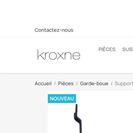
Si vous n'avez pas trouvé le produit que vous recherchez o
réponse plus rapide à vos questions --> WhatsApp +34 69
Contactez-nous
PIÈCES
SUS
Accueil
Pièces
Garde-boue
Support
NOUVEAU