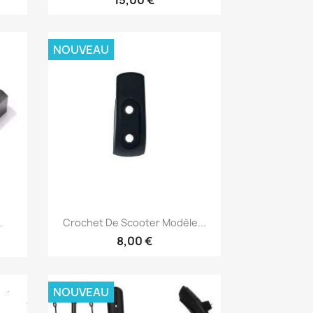
NOUVEAU
Aperçu rapide

.
Crochet De Scooter Modèle...
8,00 €
NOUVEAU