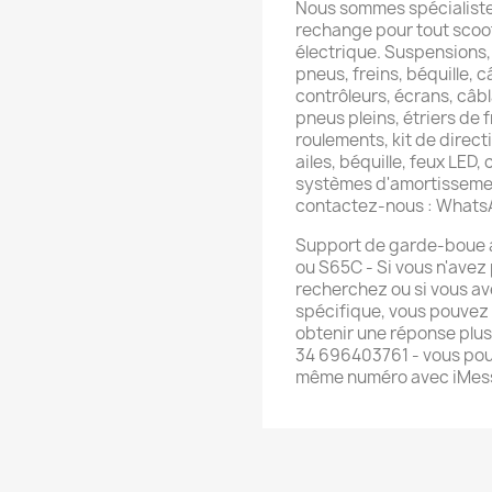
Nous sommes spécialiste
rechange pour tout scoot
électrique. Suspensions,
pneus, freins, béquille, c
contrôleurs, écrans, câb
pneus pleins, étriers de f
roulements, kit de directi
ailes, béquille, feux LED,
systèmes d'amortissemen
contactez-nous : What
Support de garde-boue a
ou S65C - Si vous n'avez
recherchez ou si vous av
spécifique, vous pouvez
obtenir une réponse plu
34 696403761 - vous pou
même numéro avec iMes