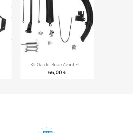
Aperçu rapide

.
Kit Garde-Boue Avant Et...
66,00 €