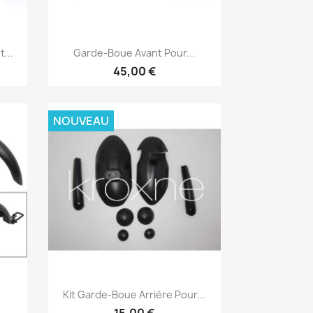
Aperçu rapide

...
Garde-Boue Avant Pour...
45,00 €
NOUVEAU
Aperçu rapide

Kit Garde-Boue Arrière Pour...
15,00 €