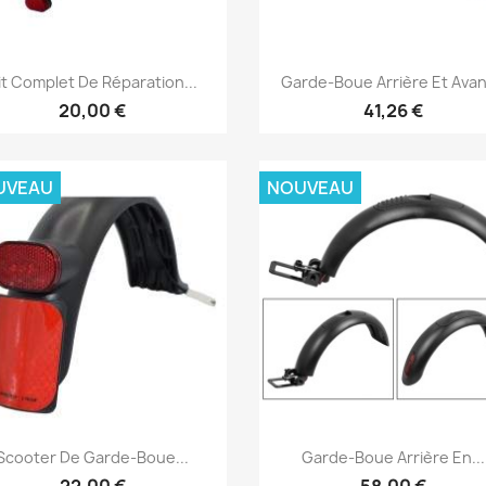
Aperçu rapide
Aperçu rapide


it Complet De Réparation...
Garde-Boue Arrière Et Avant
20,00 €
41,26 €
UVEAU
NOUVEAU
Aperçu rapide
Aperçu rapide


Scooter De Garde-Boue...
Garde-Boue Arrière En...
22,00 €
58,00 €