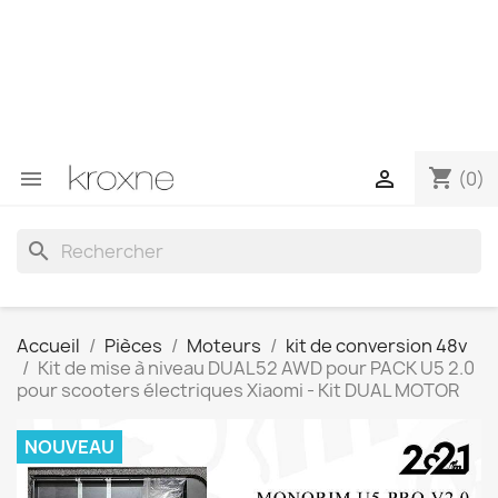
Si vous n'avez pas trouvé le produit que vous recherchez
ou si vous avez des questions sur un produit spécifique,
vous pouvez nous contacter via WhatsApp pour obtenir
une réponse plus rapide à vos questions --> WhatsApp
+34 696403761
shopping_cart


(0)
search
Accueil
Pièces
Moteurs
kit de conversion 48v
Kit de mise à niveau DUAL52 AWD pour PACK U5 2.0
pour scooters électriques Xiaomi - Kit DUAL MOTOR
NOUVEAU