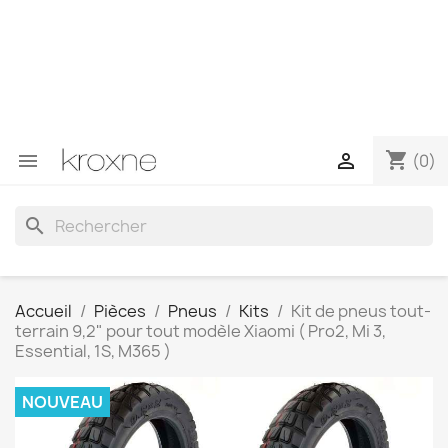
Si vous n'avez pas trouvé le produit que vous recherchez
ou si vous avez des questions sur un produit spécifique,
vous pouvez nous contacter via WhatsApp pour obtenir
une réponse plus rapide à vos questions --> WhatsApp
+34 696403761
shopping_cart


(0)
search
Accueil
Pièces
Pneus
Kits
Kit de pneus tout-
terrain 9,2" pour tout modèle Xiaomi ( Pro2, Mi 3,
Essential, 1S, M365 )
NOUVEAU