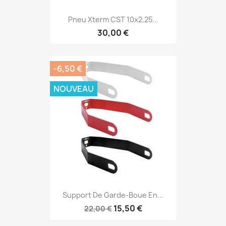
Pneu Xterm CST 10x2,25...
30,00 €
-6,50 €
NOUVEAU
Support De Garde-Boue En...
15,50 €
22,00 €