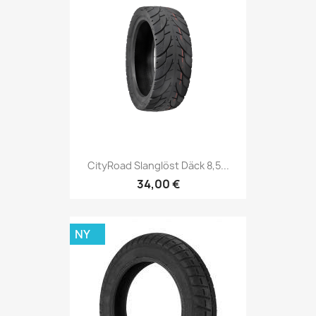
CityRoad Slanglöst Däck 8,5...
34,00 €
NY