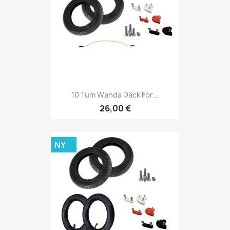
10 Tum Wanda Däck För...
26,00 €
NY