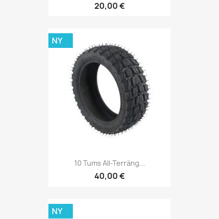
20,00 €
NY
10 Tums All-Terräng...
40,00 €
NY