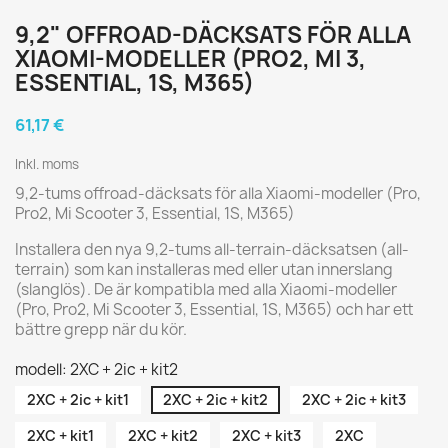
9,2" OFFROAD-DÄCKSATS FÖR ALLA
XIAOMI-MODELLER (PRO2, MI 3,
ESSENTIAL, 1S, M365)
61,17 €
Inkl. moms
9,2-tums offroad-däcksats för alla Xiaomi-modeller (Pro,
Pro2, Mi Scooter 3, Essential, 1S, M365)
Installera den nya 9,2-tums all-terrain-däcksatsen (all-
terrain) som kan installeras med eller utan innerslang
(slanglös). De är kompatibla med alla Xiaomi-modeller
(Pro, Pro2, Mi Scooter 3, Essential, 1S, M365) och har ett
bättre grepp när du kör.
modell: 2XC + 2ic + kit2
2XC + 2ic + kit1
2XC + 2ic + kit2
2XC + 2ic + kit3
2XC + kit1
2XC + kit2
2XC + kit3
2XC