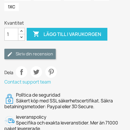
1XC
Kvantitet

LÄGG TILL I VARUKORGEN
Skriv din recension
Dela
Contact support team
Política de seguridad
Säkert köp med SSL säkerhetscertifikat. Säkra
betalningsmetoder: Paypal eller 3D Secure.
leveranspolicy
Specifika och exakta leveranstider. Mer än 71000
paket levererade.