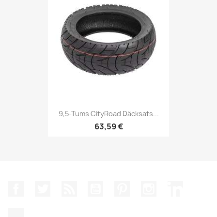
9,5-Tums CityRoad Däcksats...
63,59 €
Facebook
Twitter
RSS
YouTube
Pinterest
Instagram
LinkedIn
TikTok