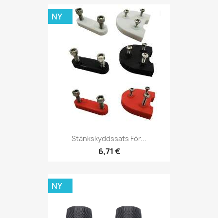
NY
Stänkskyddssats För...
6,71 €
NY