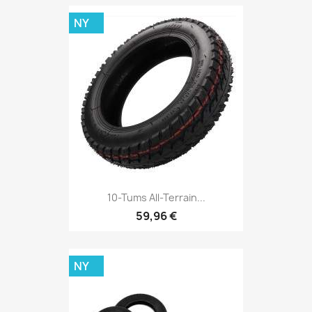
NY
10-Tums All-Terrain...
59,96 €
NY