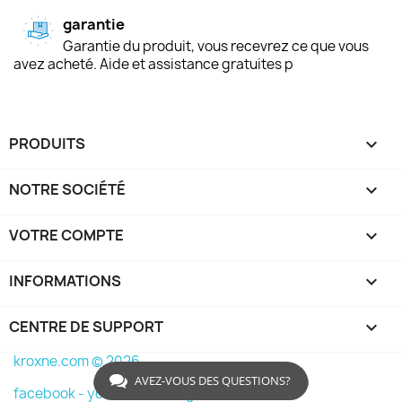
garantie
Garantie du produit, vous recevrez ce que vous
avez acheté. Aide et assistance gratuites p
PRODUITS

NOTRE SOCIÉTÉ

VOTRE COMPTE

INFORMATIONS
keyboard_arrow_down
CENTRE DE SUPPORT

kroxne.com © 2026
AVEZ-VOUS DES QUESTIONS?
facebook -
youtube -
instagram