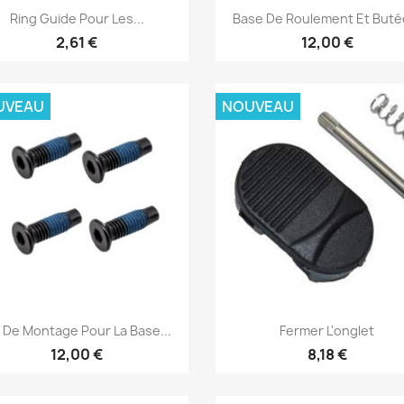
Aperçu rapide
Aperçu rapide


Ring Guide Pour Les...
Base De Roulement Et Butée
2,61 €
12,00 €
UVEAU
NOUVEAU
Aperçu rapide
Aperçu rapide


s De Montage Pour La Base...
Fermer L'onglet
12,00 €
8,18 €