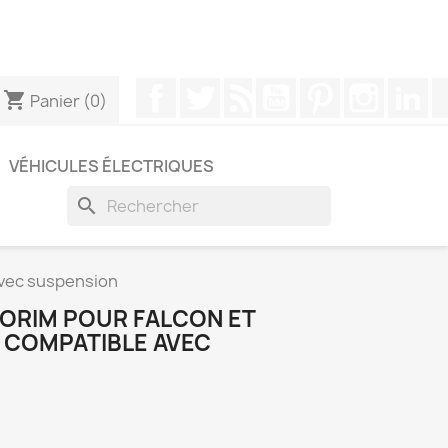
pouvez nous contacter via WhatsApp pour obtenir une
Facebook
Twitter
Rss
YouTube
Pinterest
Instagr
Li
shopping_cart
Panier
(0)
VÉHICULES ÉLECTRIQUES
search
avec suspension
ORIM POUR FALCON ET
 COMPATIBLE AVEC