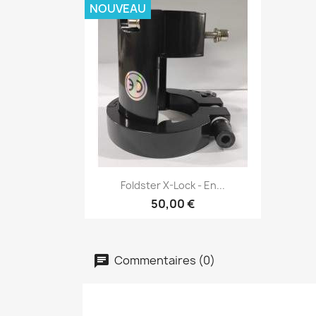
NOUVEAU
Aperçu rapide

Foldster X-Lock - En...
50,00 €
Commentaires (0)