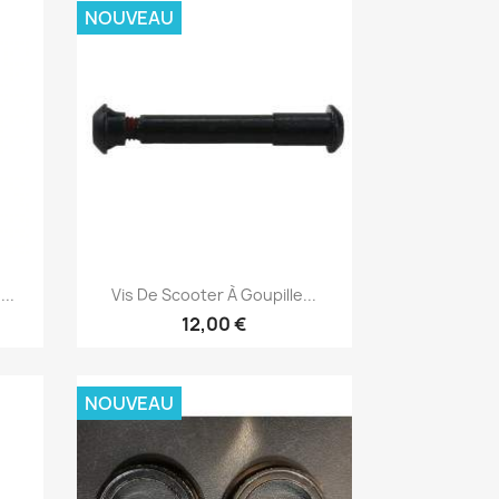
NOUVEAU
Aperçu rapide

..
Vis De Scooter À Goupille...
12,00 €
NOUVEAU