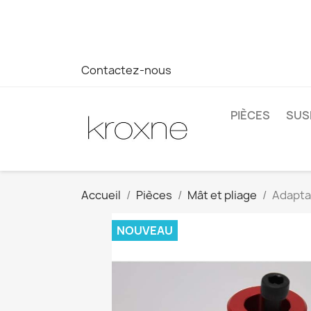
Si vous n'avez pas trouvé le produit que vous recherchez o
réponse plus rapide à vos questions --> WhatsApp +34 69
Contactez-nous
PIÈCES
SUS
Accueil
Pièces
Mât et pliage
Adapta
NOUVEAU