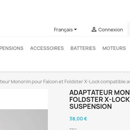
u si vous avez des questions sur un produit spécifique, vous 
6403761


Français
Connexion
PENSIONS
ACCESSOIRES
BATTERIES
MOTEURS
teur Monorim pour Falcon et Foldster X-Lock compatible 
ADAPTATEUR MON
FOLDSTER X-LOCK
SUSPENSION
38,00 €