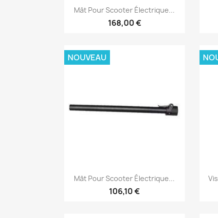
Aperçu rapide

Mât Pour Scooter Électrique...
168,00 €
NOUVEAU
NO
Aperçu rapide

Mât Pour Scooter Électrique...
Vi
106,10 €