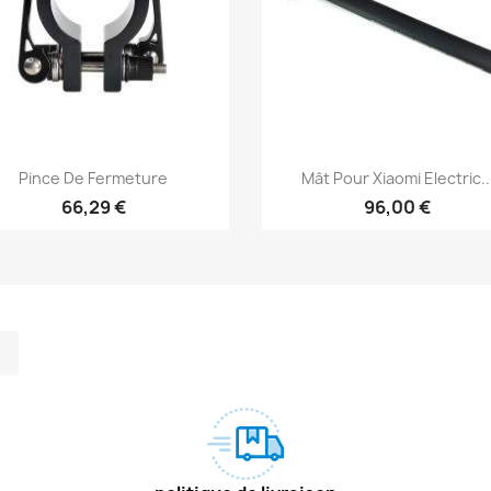
Aperçu rapide
Aperçu rapide


Pince De Fermeture
Mât Pour Xiaomi Electric..
66,29 €
96,00 €
m
kedIn
TikTok