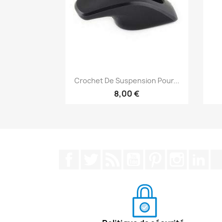
Aperçu rapide

Crochet De Suspension Pour...
8,00 €
Facebook
Twitter
Rss
YouTube
Pinterest
Instagra
Lin