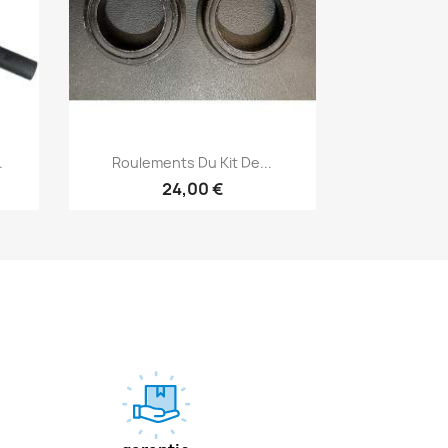
Aperçu rapide

.
Roulements Du Kit De...
24,00 €