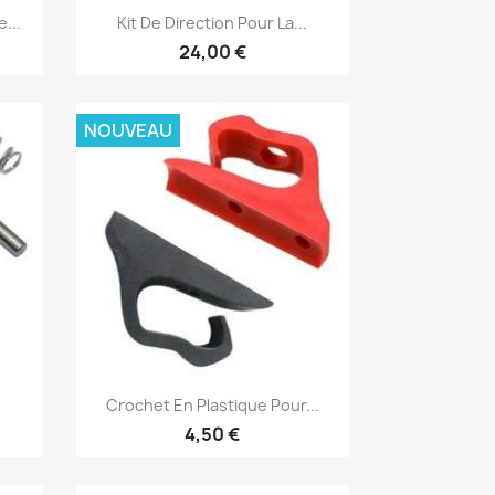
Aperçu rapide

...
Kit De Direction Pour La...
24,00 €
NOUVEAU
Aperçu rapide

Crochet En Plastique Pour...
4,50 €