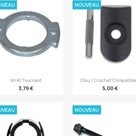
UVEAU
NOUVEAU
Aperçu rapide
Aperçu rapide


Arrêt Tournant
Clou / Crochet Compatible.
3,79 €
5,00 €
UVEAU
NOUVEAU