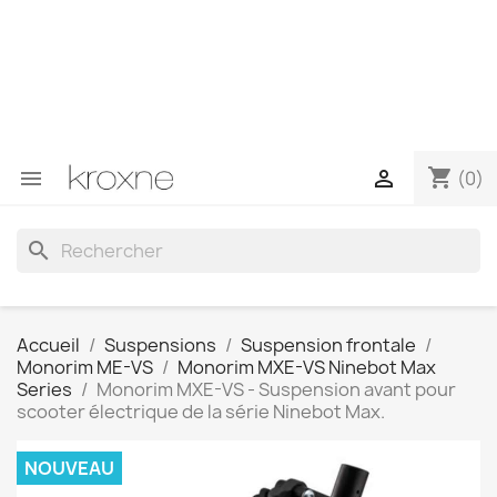
Si vous n'avez pas trouvé le produit que vous recherchez
ou si vous avez des questions sur un produit spécifique,
vous pouvez nous contacter via WhatsApp pour obtenir
une réponse plus rapide à vos questions --> WhatsApp
+34 696403761
shopping_cart


(0)
search
Accueil
Suspensions
Suspension frontale
Monorim ME-VS
Monorim MXE-VS Ninebot Max
Series
Monorim MXE-VS - Suspension avant pour
scooter électrique de la série Ninebot Max.
NOUVEAU