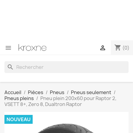
Si vous n'avez pas trouvé le produit que vous recherchez
ou si vous avez des questions sur un produit spécifique,
vous pouvez nous contacter via WhatsApp pour obtenir
une réponse plus rapide à vos questions --> WhatsApp
+34 696403761
shopping_cart


(0)
search
Accueil
Pièces
Pneus
Pneus seulement
Pneus pleins
Pneu plein 200x60 pour Raptor 2,
VSETT 8+, Zero 8, Dualtron Raptor
NOUVEAU