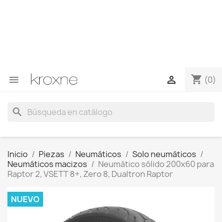
Si no has encontrado el producto que buscas o tienes
dudas sobre un producto en concreto tú puedes
contactar con nosotros a través de Whatsapp para
obtener una respuesta más rápida a tus consultas -->
Whatsapp +34 696403761
shopping_cart


(0)
search
Inicio
Piezas
Neumáticos
Solo neumáticos
Neumáticos macizos
Neumático sólido 200x60 para
Raptor 2, VSETT 8+, Zero 8, Dualtron Raptor
NUEVO