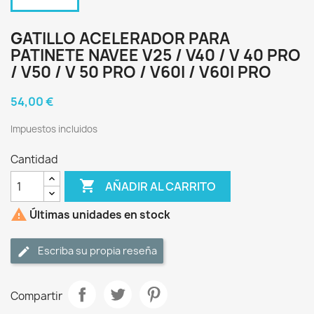
GATILLO ACELERADOR PARA
PATINETE NAVEE V25 / V40 / V 40 PRO
/ V50 / V 50 PRO / V60I / V60I PRO
54,00 €
Impuestos incluidos
Cantidad

AÑADIR AL CARRITO

Últimas unidades en stock
Escriba su propia reseña
Compartir