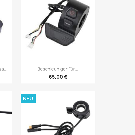
Vorschau

a...
Beschleuniger Für...
65,00 €
NEU