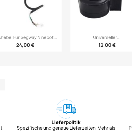
Vorschau
Vorschau


hebel Für Segway Ninebot...
Universeller...
24,00 €
12,00 €
m
kedIn
TikTok
Lieferpolitik
t.
Spezifische und genaue Lieferzeiten. Mehr als
P