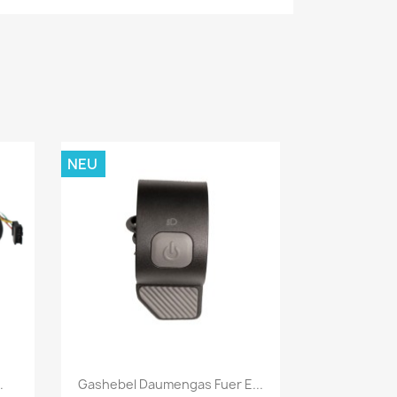
NEU
Vorschau

.
Gashebel Daumengas Fuer E...