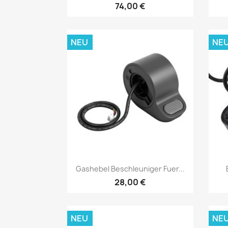
74,00 €
NEU
NE
Vorschau

Gashebel Beschleuniger Fuer...
28,00 €
NEU
NE