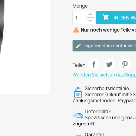
Menge

IN DEN 

Nur noch wenige Teile v
Eigenen Kommentar ver
Teilen
Wenden Sie sich an das Sup
Sicherheitsrichtlinie.
Sicherer Einkauf mit SS
Zahlungsmethoden: Paypal o
Lieferpolitik
Spezifische und genaue
zugestellt.
Garantie