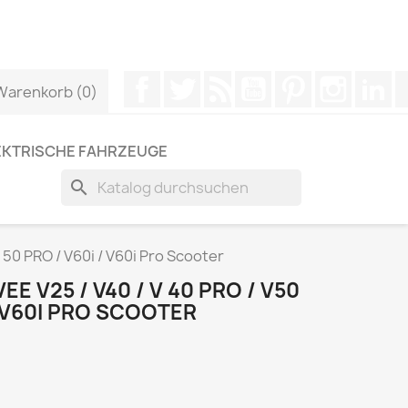
ber WhatsApp kontaktieren, um eine schnellere Antwort
Facebook
Twitter
RSS
YouTube
Pinterest
Instagr
Li
Warenkorb
(0)
EKTRISCHE FAHRZEUGE
search
V 50 PRO / V60i / V60i Pro Scooter
E V25 / V40 / V 40 PRO / V50
 / V60I PRO SCOOTER