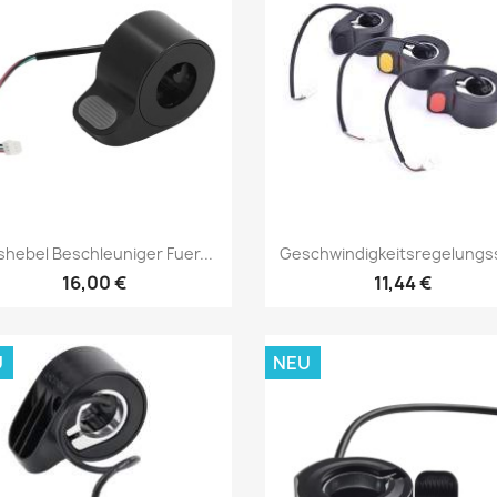
Vorschau
Vorschau


hebel Beschleuniger Fuer...
Geschwindigkeitsregelungss
16,00 €
11,44 €
U
NEU