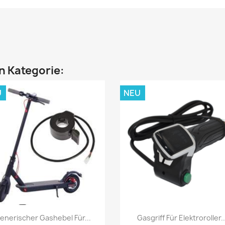
en Kategorie:
U
NEU
Vorschau
Vorschau


enerischer Gashebel Für...
Gasgriff Für Elektroroller..