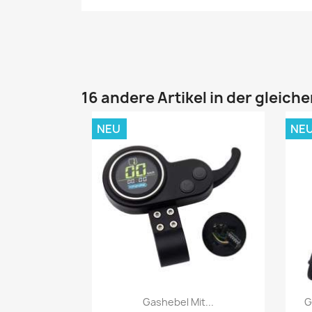
16 andere Artikel in der gleich
NEU
NE
Vorschau

Gashebel Mit...
G