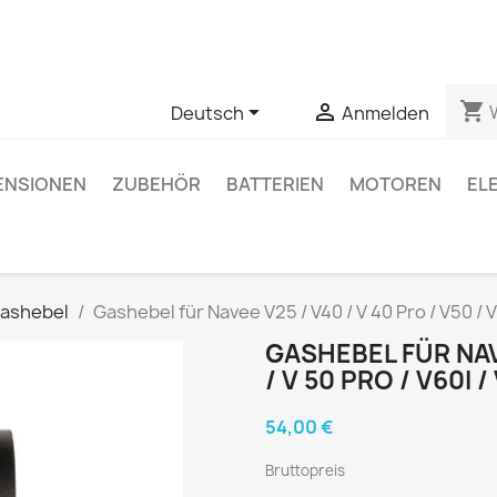
 Fragen zu einem bestimmten Produkt haben, können Sie uns ü
shopping_cart


Deutsch
Anmelden
ENSIONEN
ZUBEHÖR
BATTERIEN
MOTOREN
EL
Gashebel
Gashebel für Navee V25 / V40 / V 40 Pro / V50 / 
GASHEBEL FÜR NAVE
/ V 50 PRO / V60I
54,00 €
Bruttopreis