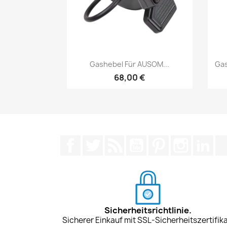
Vorschau

Gashebel Für AUSOM...
Gas
68,00 €
Facebook
Twitter
RSS
YouTube
Pinterest
Instagra
Lin
Sicherheitsrichtlinie.
Sicherer Einkauf mit SSL-Sicherheitszertifika