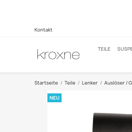
Wenn Sie das gesuchte Produkt nicht gefunden haben oder
auf Ihre Fragen zu erhalten –> WhatsApp +34 696403761
Kontakt
TEILE
SUSP
Startseite
Teile
Lenker
Auslöser / 
NEU