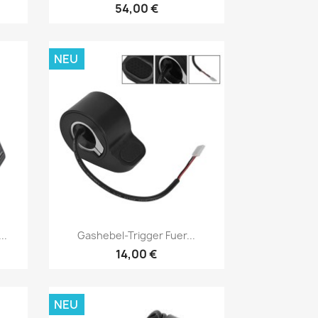
54,00 €
NEU
Vorschau

..
Gashebel-Trigger Fuer...
14,00 €
NEU