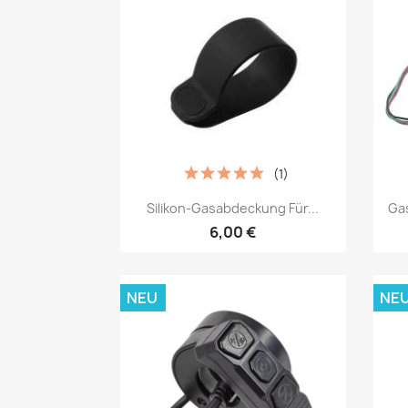
(1)
Vorschau

Silikon-Gasabdeckung Für...
Gas
6,00 €
NEU
NE