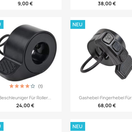
9,00 €
38,00 €
U
NEU
(1)
Vorschau
Vorschau


Beschleuniger Für Roller...
Gashebel-Fingerhebel Für.
24,00 €
68,00 €
U
NEU