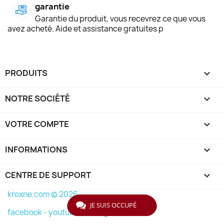
garantie
Garantie du produit, vous recevrez ce que vous
avez acheté. Aide et assistance gratuites p
PRODUITS

NOTRE SOCIÉTÉ

VOTRE COMPTE

INFORMATIONS
keyboard_arrow_down
CENTRE DE SUPPORT

kroxne.com © 2026
JE SUIS OCCUPÉ
facebook -
youtube -
instagram