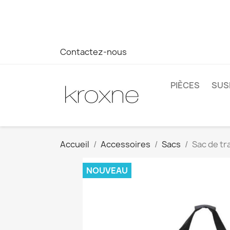
Si vous n'avez pas trouvé le produit que vous recherchez o
réponse plus rapide à vos questions --> WhatsApp +34 69
Contactez-nous
PIÈCES
SUS
Accueil
Accessoires
Sacs
Sac de tr
NOUVEAU