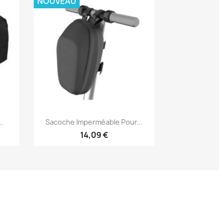
NOUVEAU
Aperçu rapide

..
Sacoche Imperméable Pour...
14,09 €