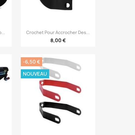
Aperçu rapide

...
Crochet Pour Accrocher Des...
8,00 €
-6,50 €
NOUVEAU
Aperçu rapide