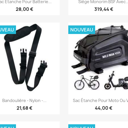


ac Étanche Pour Batterie...
Siège Monorim BSF Avec..
28,00 €
319,44 €
UVEAU
NOUVEAU
Aperçu rapide
Aperçu rapide


Bandoulière - Nylon -...
Sac Étanche Pour Moto Ou 
21,68 €
44,00 €