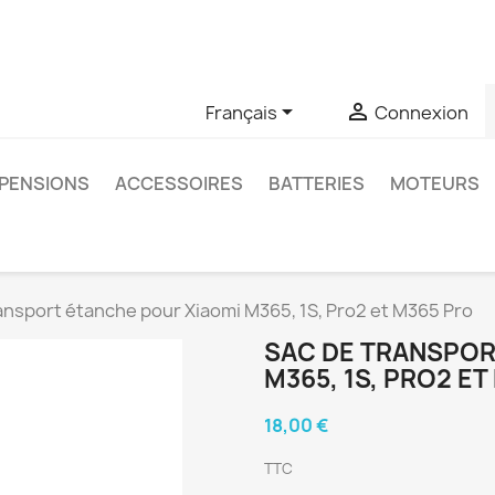
u si vous avez des questions sur un produit spécifique, vous 
6403761


Français
Connexion
PENSIONS
ACCESSOIRES
BATTERIES
MOTEURS
ansport étanche pour Xiaomi M365, 1S, Pro2 et M365 Pro
SAC DE TRANSPOR
M365, 1S, PRO2 E
18,00 €
TTC