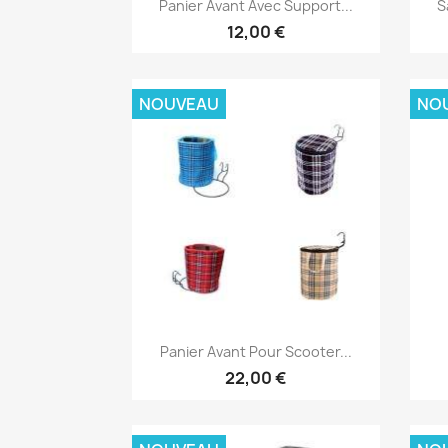

Panier Avant Avec Support...
S
12,00 €
NOUVEAU
NO
Aperçu rapide

Panier Avant Pour Scooter...
22,00 €