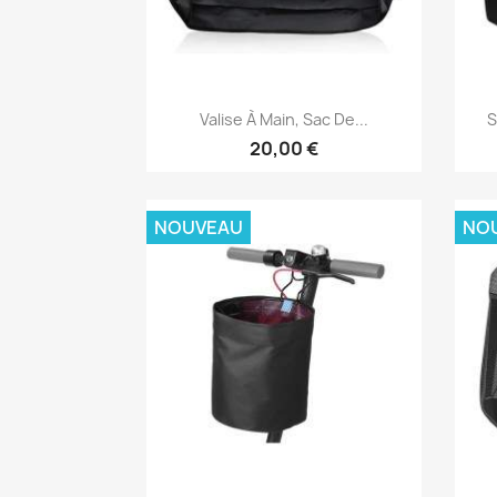
Aperçu rapide

Valise À Main, Sac De...
S
20,00 €
NOUVEAU
NO
Aperçu rapide