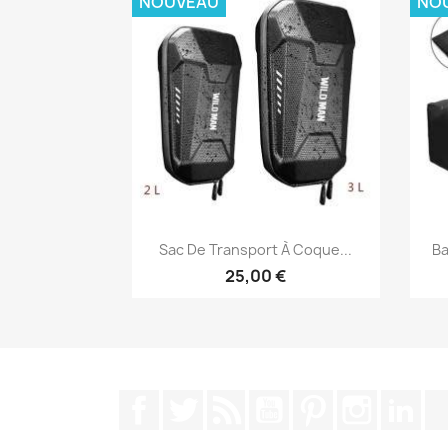
NOUVEAU
NO
Aperçu rapide

Sac De Transport À Coque...
Ba
25,00 €
Facebook
Twitter
Rss
YouTube
Pinterest
Instagra
Lin