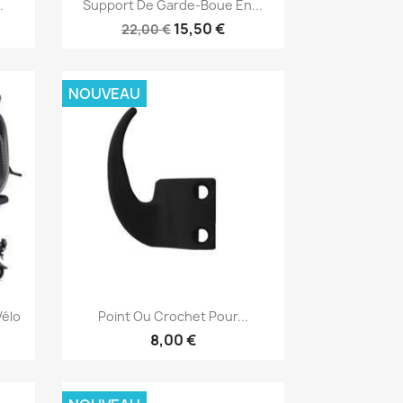

.
Support De Garde-Boue En...
15,50 €
22,00 €
NOUVEAU
Aperçu rapide

Vélo
Point Ou Crochet Pour...
8,00 €