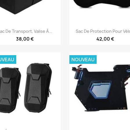
Aperçu rapide
Aperçu rapide


ac De Transport, Valise À...
Sac De Protection Pour Vélo
38,00 €
42,00 €
UVEAU
NOUVEAU
Aperçu rapide
Aperçu rapide