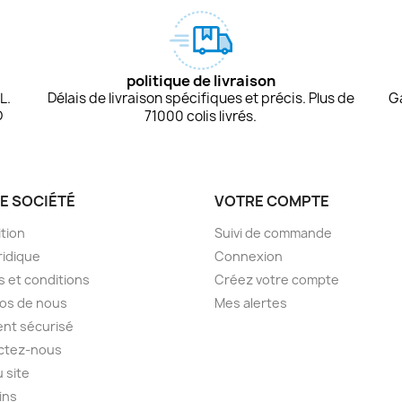
politique de livraison
L.
Délais de livraison spécifiques et précis. Plus de
G
D
71000 colis livrés.
E SOCIÉTÉ
VOTRE COMPTE
tion
Suivi de commande
ridique
Connexion
 et conditions
Créez votre compte
os de nous
Mes alertes
nt sécurisé
ctez-nous
u site
ins