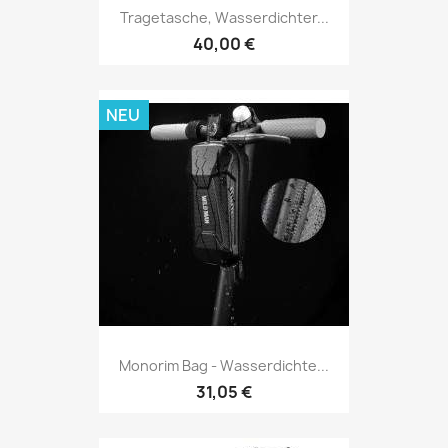
Tragetasche, Wasserdichter...
40,00 €
NEU
Monorim Bag - Wasserdichte...
31,05 €