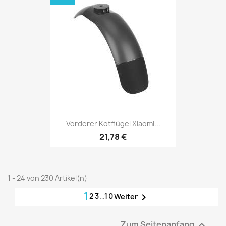
Vorderer Kotflügel Xiaomi...
21,78 €
1 - 24 von 230 Artikel(n)
1
2
3
…
10

Weiter
Zum Seitenanfang
