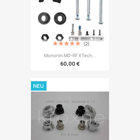
(2)
Monorim MD-RF XTech...
60,00 €
NEU