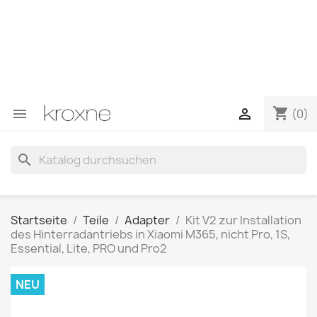
Wenn Sie das gesuchte Produkt nicht gefunden haben
oder Fragen zu einem bestimmten Produkt haben,
können Sie uns über WhatsApp kontaktieren, um eine
schnellere Antwort auf Ihre Fragen zu erhalten –>
WhatsApp +34 696403761
shopping_cart


(0)
search
Startseite
Teile
Adapter
Kit V2 zur Installation
des Hinterradantriebs in Xiaomi M365, nicht Pro, 1S,
Essential, Lite, PRO und Pro2
NEU