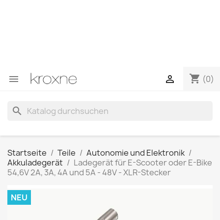
Wenn Sie das gesuchte Produkt nicht gefunden haben
oder Fragen zu einem bestimmten Produkt haben,
können Sie uns über WhatsApp kontaktieren, um eine
schnellere Antwort auf Ihre Fragen zu erhalten –>
WhatsApp +34 696403761
shopping_cart


(0)
search
Startseite
Teile
Autonomie und Elektronik
Akkuladegerät
Ladegerät für E-Scooter oder E-Bike
54,6V 2A, 3A, 4A und 5A - 48V - XLR-Stecker
NEU