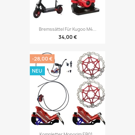
Bremssättel Für Kugoo M4...
34,00 €
-28,00 €
NEU
Kompletter Monorim EB01...