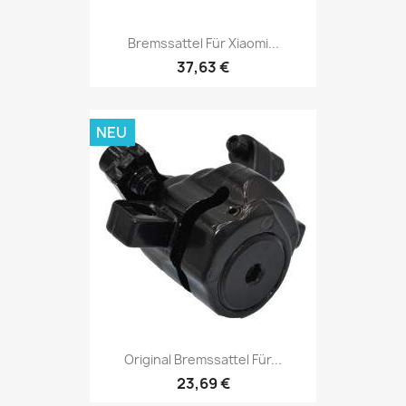
Bremssattel Für Xiaomi...
37,63 €
NEU
Original Bremssattel Für...
23,69 €