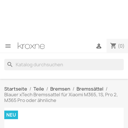
Wenn Sie das gesuchte Produkt nicht gefunden haben
oder Fragen zu einem bestimmten Produkt haben,
können Sie uns über WhatsApp kontaktieren, um eine
schnellere Antwort auf Ihre Fragen zu erhalten –>
WhatsApp +34 696403761
shopping_cart


(0)
search
Startseite
Teile
Bremsen
Bremssättel
Blauer xTech Bremssattel für Xiaomi M365, 1S, Pro 2,
M365 Pro oder ähnliche
NEU