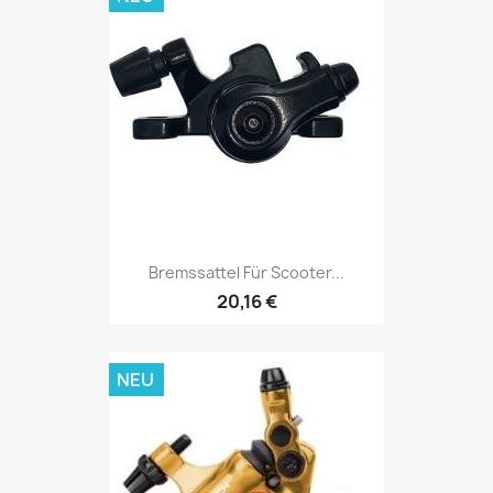
Bremssattel Für Scooter...
20,16 €
NEU