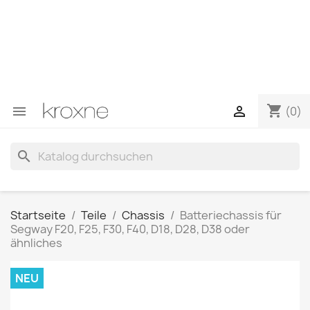
Wenn Sie das gesuchte Produkt nicht gefunden haben
oder Fragen zu einem bestimmten Produkt haben,
können Sie uns über WhatsApp kontaktieren, um eine
schnellere Antwort auf Ihre Fragen zu erhalten –>
WhatsApp +34 696403761
shopping_cart


(0)
search
Startseite
Teile
Chassis
Batteriechassis für
Segway F20, F25, F30, F40, D18, D28, D38 oder
ähnliches
NEU