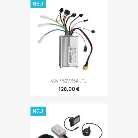
NEU
48V / 52V 35A JP...
128,00 €
NEU