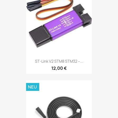
ST-Link V2 STM8 STM32 –...
12,00 €
NEU