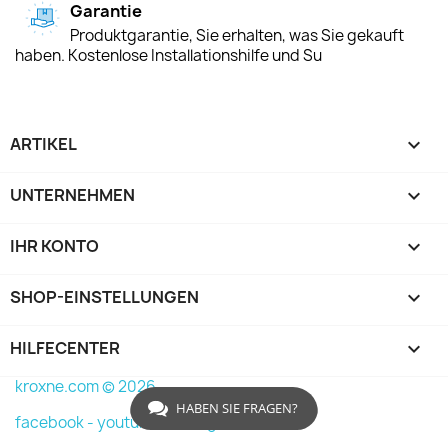
Garantie
Produktgarantie, Sie erhalten, was Sie gekauft
haben. Kostenlose Installationshilfe und Su
ARTIKEL

UNTERNEHMEN

IHR KONTO

SHOP-EINSTELLUNGEN
keyboard_arrow_down
HILFECENTER

kroxne.com © 2026
HABEN SIE FRAGEN?
facebook -
youtube -
instagram