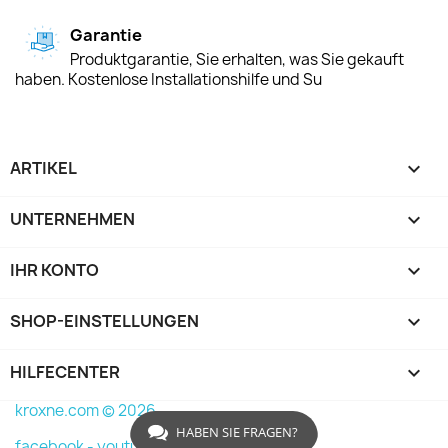
Garantie
Produktgarantie, Sie erhalten, was Sie gekauft
haben. Kostenlose Installationshilfe und Su
ARTIKEL

UNTERNEHMEN

IHR KONTO

SHOP-EINSTELLUNGEN
keyboard_arrow_down
HILFECENTER

kroxne.com © 2026
HABEN SIE FRAGEN?
facebook -
youtube -
instagram