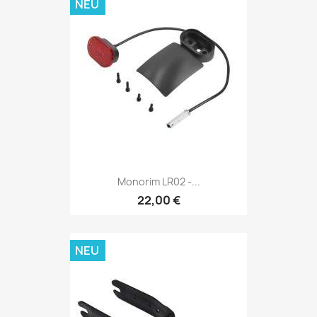
NEU
Monorim LR02 -...
22,00 €
NEU