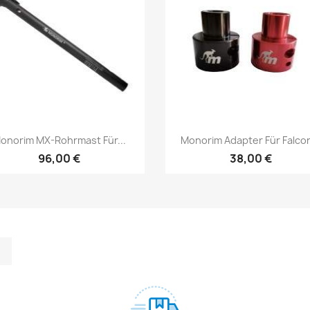
Vorschau
Vorschau


onorim MX-Rohrmast Für...
Monorim Adapter Für Falcon
96,00 €
38,00 €
m
kedIn
TikTok