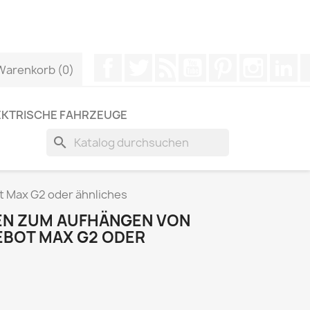
ber WhatsApp kontaktieren, um eine schnellere Antwort
Facebook
Twitter
RSS
YouTube
Pinterest
Instagr
Li
Warenkorb
(0)
EKTRISCHE FAHRZEUGE
search
t Max G2 oder ähnliches
EN ZUM AUFHÄNGEN VON
EBOT MAX G2 ODER