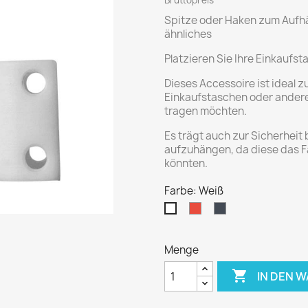
Bruttopreis
Spitze oder Haken zum Aufh
ähnliches
Platzieren Sie Ihre Einkaufs
Dieses Accessoire ist ideal
Einkaufstaschen oder andere
tragen möchten.
Es trägt auch zur Sicherheit 
aufzuhängen, da diese das F
könnten.
Farbe: Weiß
Rot
Schwarz
Weiß
Menge

IN DEN 