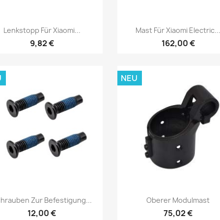
Vorschau
Vorschau


Lenkstopp Für Xiaomi...
Mast Für Xiaomi Electric..
9,82 €
162,00 €
U
NEU
Vorschau
Vorschau


hrauben Zur Befestigung...
Oberer Modulmast
12,00 €
75,02 €