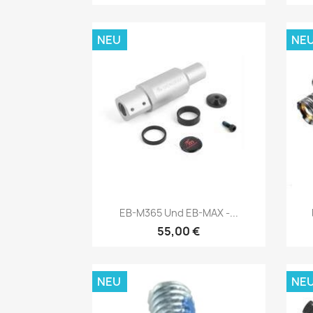
NEU
NE
Vorschau

EB-M365 Und EB-MAX -...
55,00 €
NEU
NE