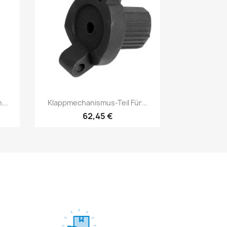
Vorschau

...
Klappmechanismus-Teil Für...
62,45 €