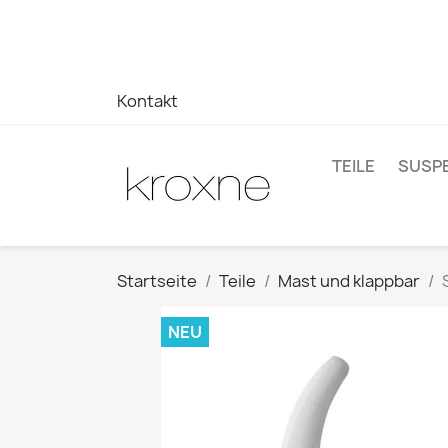
Wenn Sie das gesuchte Produkt nicht gefunden haben oder
auf Ihre Fragen zu erhalten –> WhatsApp +34 696403761
Kontakt
TEILE
SUSP
Startseite
Teile
Mast und klappbar
NEU