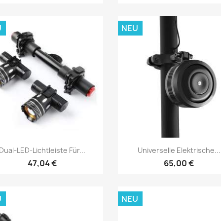
U
NEU
Vorschau
Vorschau


Dual-LED-Lichtleiste Für...
Universelle Elektrische...
47,04 €
65,00 €
U
NEU