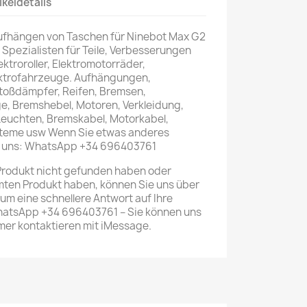
ikeldetails
ufhängen von Taschen für Ninebot Max G2
 Spezialisten für Teile, Verbesserungen
lektroroller, Elektromotorräder,
ektrofahrzeuge. Aufhängungen,
Stoßdämpfer, Reifen, Bremsen,
e, Bremshebel, Motoren, Verkleidung,
Leuchten, Bremskabel, Motorkabel,
teme usw Wenn Sie etwas anderes
ie uns: WhatsApp +34 696403761
Produkt nicht gefunden haben oder
ten Produkt haben, können Sie uns über
m eine schnellere Antwort auf Ihre
hatsApp +34 696403761 – Sie können uns
er kontaktieren mit iMessage.