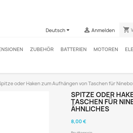
 Fragen zu einem bestimmten Produkt haben, können Sie uns ü
shopping_cart


Deutsch
Anmelden
ENSIONEN
ZUBEHÖR
BATTERIEN
MOTOREN
EL
Spitze oder Haken zum Aufhängen von Taschen für Ninebo
SPITZE ODER HAK
TASCHEN FÜR NIN
ÄHNLICHES
8,00 €