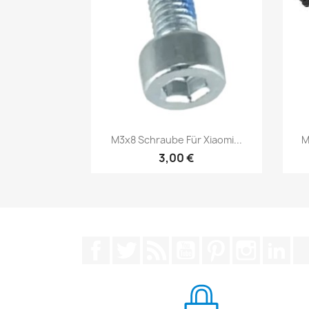
Vorschau

M3x8 Schraube Für Xiaomi...
M
3,00 €
Facebook
Twitter
RSS
YouTube
Pinterest
Instagra
Lin