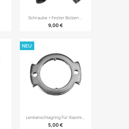
Vorschau

.
Schraube + Fester Bolzen...
9,00 €
NEU
Vorschau

Lenkanschlagring Für Xiaomi...
5,00 €