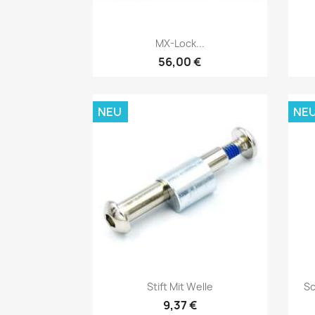
Vorschau

MX-Lock...
56,00 €
NEU
NE
Vorschau

Stift Mit Welle
Sc
9,37 €