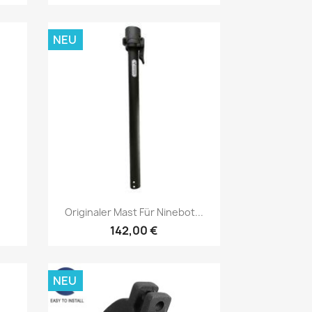
NEU
Vorschau

Originaler Mast Für Ninebot...
142,00 €
NEU