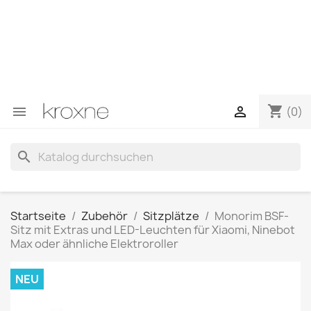
Wenn Sie das gesuchte Produkt nicht gefunden haben
oder Fragen zu einem bestimmten Produkt haben,
können Sie uns über WhatsApp kontaktieren, um eine
schnellere Antwort auf Ihre Fragen zu erhalten –>
WhatsApp +34 696403761
shopping_cart


(0)
search
Startseite
Zubehör
Sitzplätze
Monorim BSF-
Sitz mit Extras und LED-Leuchten für Xiaomi, Ninebot
Max oder ähnliche Elektroroller
NEU