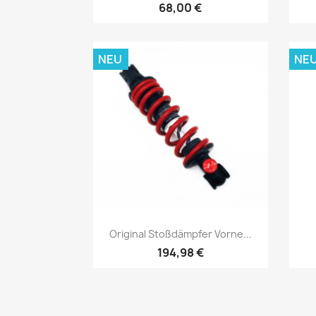
68,00 €
NEU
NE
Vorschau

Original Stoßdämpfer Vorne...
194,98 €