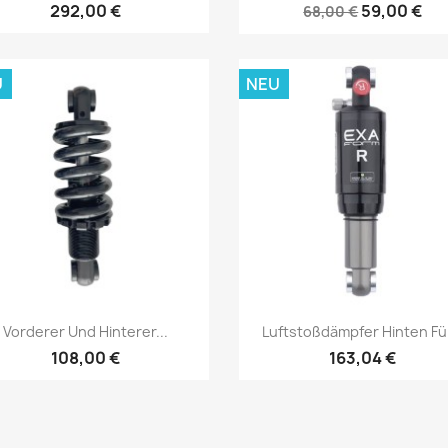
292,00 €
59,00 €
68,00 €
U
NEU
Vorschau
Vorschau


Vorderer Und Hinterer...
Luftstoßdämpfer Hinten Für
108,00 €
163,04 €