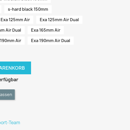
s-hard black 150mm
Exa 125mm Air
Exa 125mm Air Dual
m Air Dual
Exa 165mm Air
 190mm Air
Exa 190mm Air Dual
WARENKORB
erfügbar
fassen
port-Team