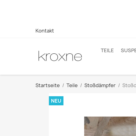
Wenn Sie das gesuchte Produkt nicht gefunden haben oder
auf Ihre Fragen zu erhalten –> WhatsApp +34 696403761
Kontakt
TEILE
SUSP
Startseite
Teile
Stoßdämpfer
Stoßd
NEU