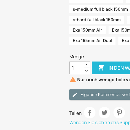
s-medium full black 150mm
s-hard full black 150mm
Exa 150mm Air
Exa 150m
Exa 165mm Air Dual
Exa
Menge

IN DEN 

Nur noch wenige Teile v
Eigenen Kommentar ver
Teilen
Wenden Sie sich an das Sup