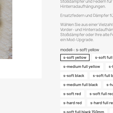
Stoßdämpfer und Federn für 
Hinterradaufhängungen.
Ersatzfedern und Dämpfer f
Wählen Sie aus einer Vielzah
Vorder- und Hinterradaufhän
Stoßdämpfer oder Ihre alte 
ein Mod-Upgrade.
modell-: s-soft yellow
s-soft yellow
s-soft ful
s-medium full yellow
s-
s-soft black
s-soft full 
s-medium full black
s-h
s-soft red
s-soft full re
s-hard red
s-hard full r
s-soft full black 150mm