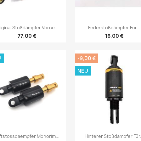
Vorschau
Vorschau


iginal Stoßdämpfer Vorne...
Federstoßdämpfer Für...
77,00 €
16,00 €
U
-9,00 €
NEU
Vorschau
Vorschau


ftstossdaempfer Monorim...
Hinterer Stoßdämpfer Für.