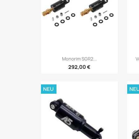
Vorschau

Monorim SGR2...
V
292,00 €
NEU
NE