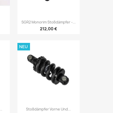
Vorschau

SGR2 Monorim Stoßdämpfer -...
212,00 €
NEU
Vorschau

..
Stoßdämpfer Vorne Und...