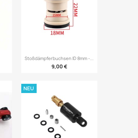
Vorschau

Stoßdämpferbuchsen ID 8mm -...
9,00 €
NEU