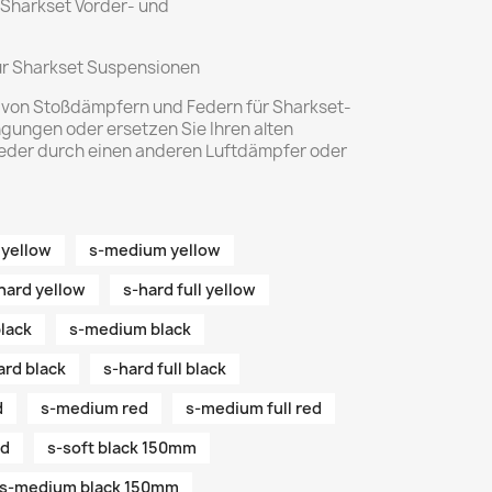
Sharkset Vorder- und
ür Sharkset Suspensionen
l von Stoßdämpfern und Federn für Sharkset-
gungen oder ersetzen Sie Ihren alten
Feder durch einen anderen Luftdämpfer oder
l yellow
s-medium yellow
hard yellow
s-hard full yellow
black
s-medium black
ard black
s-hard full black
d
s-medium red
s-medium full red
ed
s-soft black 150mm
s-medium black 150mm