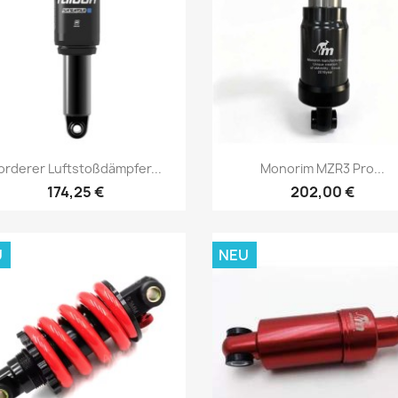
Vorschau
Vorschau


orderer Luftstoßdämpfer...
Monorim MZR3 Pro...
174,25 €
202,00 €
U
NEU