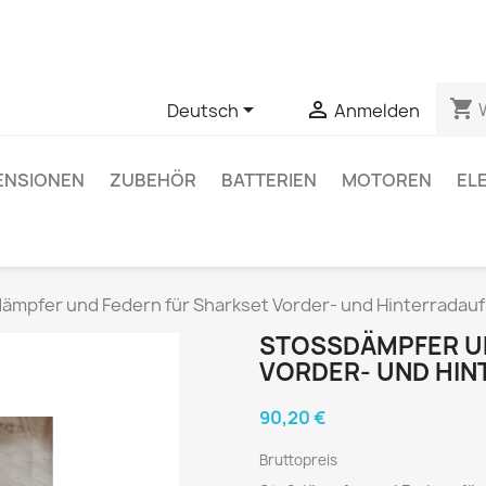
 Fragen zu einem bestimmten Produkt haben, können Sie uns ü
shopping_cart


Deutsch
Anmelden
ENSIONEN
ZUBEHÖR
BATTERIEN
MOTOREN
EL
ämpfer und Federn für Sharkset Vorder- und Hinterrada
STOSSDÄMPFER UN
ORDER- UND HIN
90,20 €
Bruttopreis