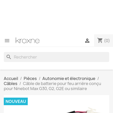
Si vous n'avez pas trouvé le produit que vous recherchez
ou si vous avez des questions sur un produit spécifique,
vous pouvez nous contacter via WhatsApp pour obtenir
une réponse plus rapide à vos questions --> WhatsApp
+34 696403761
shopping_cart


(0)
search
Accueil
Pièces
Autonomie et électronique
Câbles
Câble de batterie pour feu arrière conçu
pour Ninebot Max G30, G2, G2E ou similaire
NOUVEAU