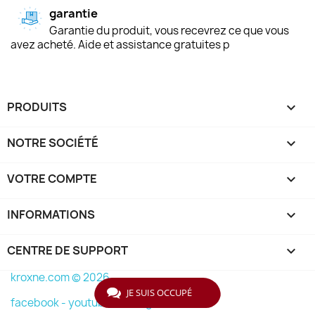
garantie
Garantie du produit, vous recevrez ce que vous
avez acheté. Aide et assistance gratuites p
PRODUITS

NOTRE SOCIÉTÉ

VOTRE COMPTE

INFORMATIONS
keyboard_arrow_down
CENTRE DE SUPPORT

kroxne.com © 2026
JE SUIS OCCUPÉ
facebook -
youtube -
instagram