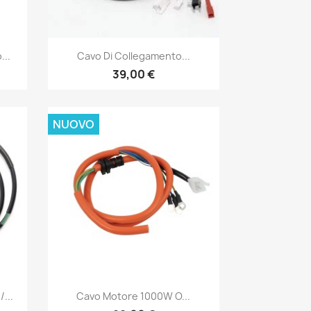
Anteprima

...
Cavo Di Collegamento...
39,00 €
NUOVO
Anteprima

...
Cavo Motore 1000W O...