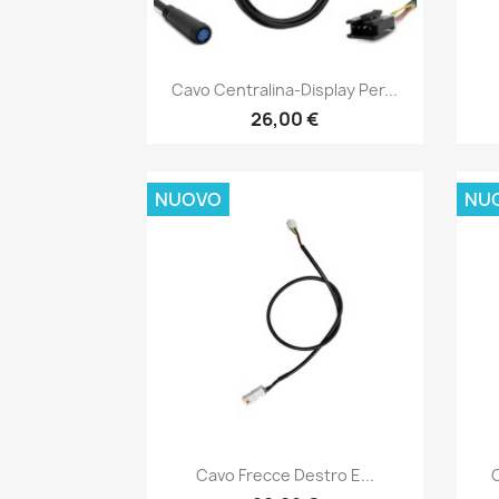
Anteprima

Cavo Centralina-Display Per...
26,00 €
NUOVO
NU
Anteprima

Cavo Frecce Destro E...