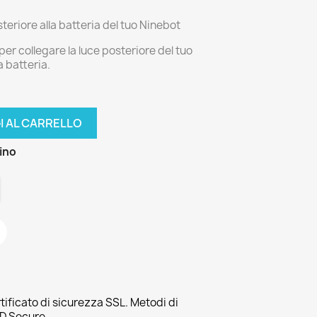
teriore alla batteria del tuo Ninebot
er collegare la luce posteriore del tuo
 batteria.
I AL CARRELLO
zino
tificato di sicurezza SSL. Metodi di
3D Secure.