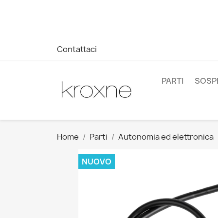
Se non hai trovato il prodotto che cerchi o hai domande su 
WhatsApp +34 696403761
Contattaci
PARTI
SOSP
Home
Parti
Autonomia ed elettronica
NUOVO