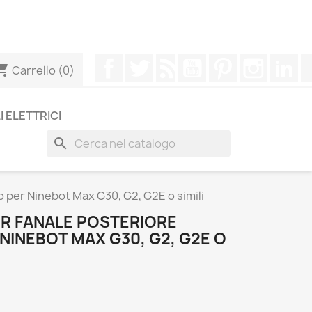
ttenere una risposta più rapida alle tue domande -->
Facebook
Twitter
Rss
YouTube
Pinterest
Instagr
Li
ing_cart
Carrello
(0)
I ELETTRICI
search
o per Ninebot Max G30, G2, G2E o simili
ER FANALE POSTERIORE
INEBOT MAX G30, G2, G2E O