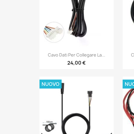
Anteprima

Cavo Dati Per Collegare La...
C
24,00 €
NUOVO
NU