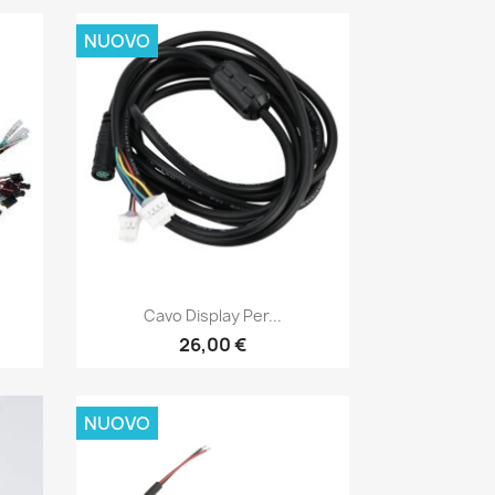
NUOVO
Anteprima

Cavo Display Per...
26,00 €
NUOVO