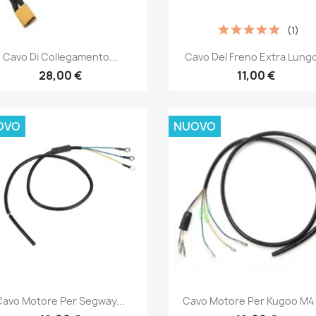
(1)
Anteprima
Anteprima


Cavo Di Collegamento...
Cavo Del Freno Extra Lungo
28,00 €
11,00 €
OVO
NUOVO
Anteprima
Anteprima


Cavo Motore Per Segway...
Cavo Motore Per Kugoo M4 /