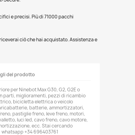
fici e precisi. Più di 71000 pacchi
riceverai ciò che hai acquistato. Assistenza e
gli del prodotto
riore per Ninebot Max G30, G2, G2E o
 in parti, miglioramenti, pezzi di ricambio
trico, bicicletta elettrica o veicolo
aricabatterie, batterie, ammortizzatori,
reno, pastiglie freno, leve freno, motori,
alletto, luci led, cavo freno, cavo motore,
mortizzazione, ecc. Stai cercando
ci: whatsapp +34 696403761