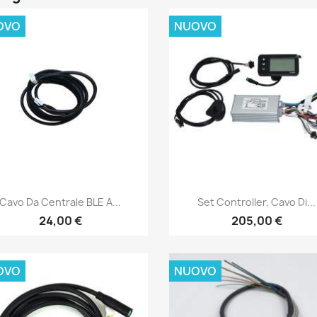
OVO
NUOVO
Anteprima
Anteprima


Cavo Da Centrale BLE A...
Set Controller, Cavo Di...
24,00 €
205,00 €
OVO
NUOVO