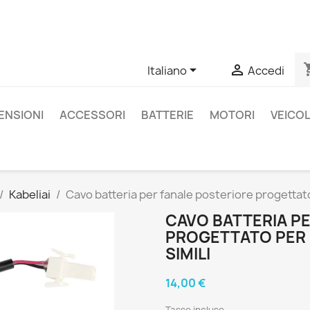
un prodotto specifico, puoi contattarci tramite WhatsApp per o
shopp


Italiano
Accedi
ENSIONI
ACCESSORI
BATTERIE
MOTORI
VEICOL
Kabeliai
Cavo batteria per fanale posteriore progettat
CAVO BATTERIA P
PROGETTATO PER N
SIMILI
14,00 €