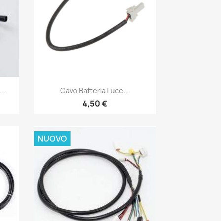
Anteprima

..
Cavo Batteria Luce...
4,50 €
NUOVO