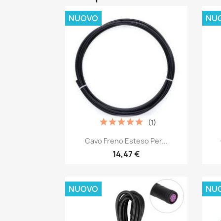
NUOVO
NU
(1)
Anteprima

Cavo Freno Esteso Per...
14,47 €
NUOVO
NU