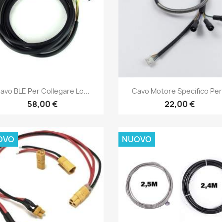
Anteprima
Anteprima


avo BLE Per Collegare Lo...
Cavo Motore Specifico Per.
58,00 €
22,00 €
OVO
NUOVO