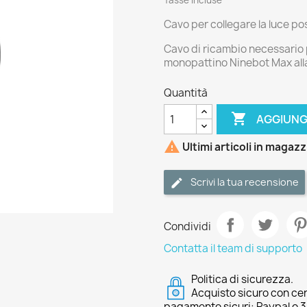
Tasse incluse
Cavo per collegare la luce pos
Cavo di ricambio necessario p
monopattino Ninebot Max alla
Quantità

AGGIUNG

Ultimi articoli in magaz
Scrivi la tua recensione
Condividi
Contatta il team di supporto
Politica di sicurezza.
Acquisto sicuro con cer
pagamento sicuri: Paypal o 