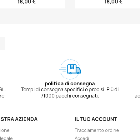
18,00 €
18,00 €
m
kedIn
TikTok
politica di consegna
SL.
Tempi di consegna specifici e precisi. Più di
re.
71000 pacchi consegnati.
ac
OSTRA AZIENDA
IL TUO ACCOUNT
zione
Tracciamento ordine
 legale
Accedi