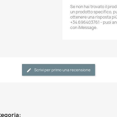
Se non hai trovato il pr
un prodotto specifico, p
ottenere una risposta pi
+34 696403761 - puoi an
con iMessage.
Scrivi per primo una recensione
ategoria: