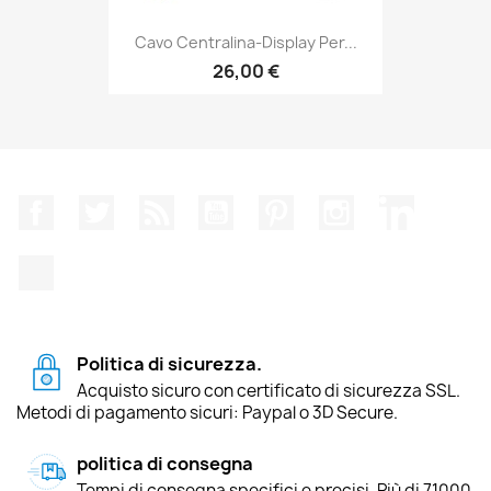
Cavo Centralina-Display Per...
26,00 €
Facebook
Twitter
Rss
YouTube
Pinterest
Instagram
LinkedIn
TikTok
Politica di sicurezza.
Acquisto sicuro con certificato di sicurezza SSL.
Metodi di pagamento sicuri: Paypal o 3D Secure.
politica di consegna
Tempi di consegna specifici e precisi. Più di 71000