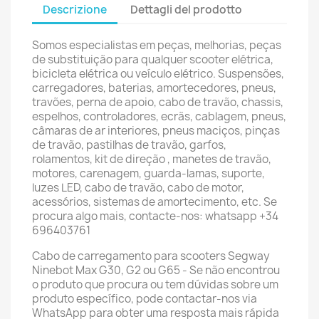
Descrizione
Dettagli del prodotto
Somos especialistas em peças, melhorias, peças
de substituição para qualquer scooter elétrica,
bicicleta elétrica ou veículo elétrico. Suspensões,
carregadores, baterias, amortecedores, pneus,
travões, perna de apoio, cabo de travão, chassis,
espelhos, controladores, ecrãs, cablagem, pneus,
câmaras de ar interiores, pneus maciços, pinças
de travão, pastilhas de travão, garfos,
rolamentos, kit de direção , manetes de travão,
motores, carenagem, guarda-lamas, suporte,
luzes LED, cabo de travão, cabo de motor,
acessórios, sistemas de amortecimento, etc. Se
procura algo mais, contacte-nos: whatsapp +34
696403761
Cabo de carregamento para scooters Segway
Ninebot Max G30, G2 ou G65 - Se não encontrou
o produto que procura ou tem dúvidas sobre um
produto específico, pode contactar-nos via
WhatsApp para obter uma resposta mais rápida