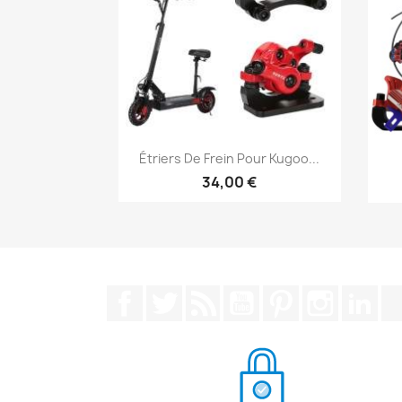
Aperçu rapide

Étriers De Frein Pour Kugoo...
34,00 €
Facebook
Twitter
Rss
YouTube
Pinterest
Instagra
Lin