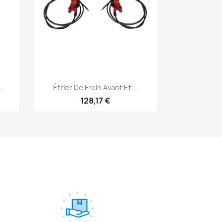
Aperçu rapide

..
Étrier De Frein Avant Et...
128,17 €