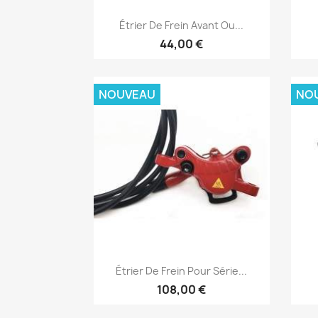
Aperçu rapide

Étrier De Frein Avant Ou...
44,00 €
NOUVEAU
NO
Aperçu rapide

Étrier De Frein Pour Série...
108,00 €