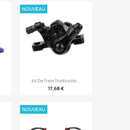
NOUVEAU
Aperçu rapide

Kit De Frein Trottinette...
17,68 €
NOUVEAU