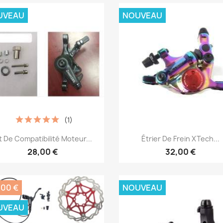
UVEAU
NOUVEAU
(1)
Aperçu rapide
Aperçu rapide


t De Compatibilité Moteur...
Étrier De Frein XTech...
28,00 €
32,00 €
,00 €
NOUVEAU
UVEAU