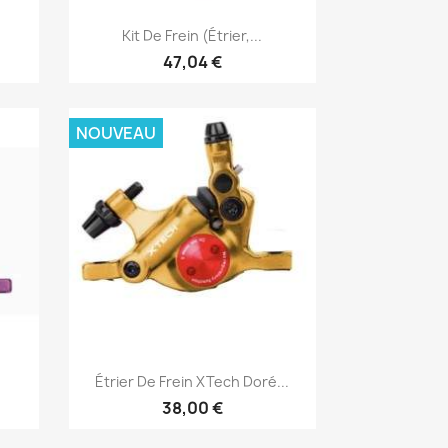
Aperçu rapide

Kit De Frein (étrier,...
47,04 €
NOUVEAU
Aperçu rapide

Étrier De Frein XTech Doré...
38,00 €