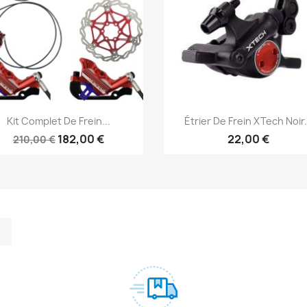
Aperçu rapide
Aperçu rapide


Kit Complet De Frein...
Étrier De Frein XTech Noir.
182,00 €
22,00 €
210,00 €
m
kedIn
TikTok