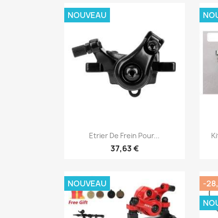
NOUVEAU
NO
Aperçu rapide

Etrier De Frein Pour...
Ki
37,63 €
NOUVEAU
-28
NO