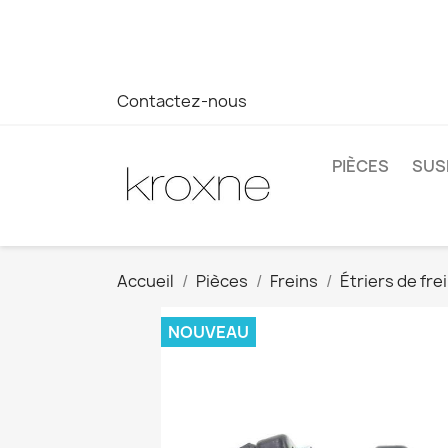
Si vous n'avez pas trouvé le produit que vous recherchez o
réponse plus rapide à vos questions --> WhatsApp +34 69
Contactez-nous
PIÈCES
SUS
Accueil
Pièces
Freins
Étriers de fre
NOUVEAU