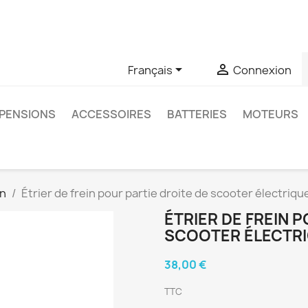
u si vous avez des questions sur un produit spécifique, vous 
6403761


Français
Connexion
PENSIONS
ACCESSOIRES
BATTERIES
MOTEURS
in
Étrier de frein pour partie droite de scooter électriqu
ÉTRIER DE FREIN 
SCOOTER ÉLECTR
38,00 €
TTC