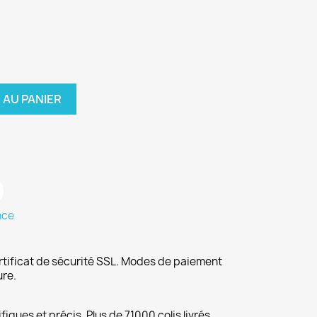
 AU PANIER
nce
rtificat de sécurité SSL. Modes de paiement
ure.
fiques et précis. Plus de 71000 colis livrés.