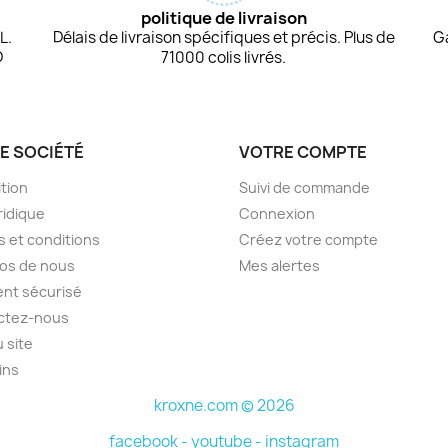
politique de livraison
L.
Délais de livraison spécifiques et précis. Plus de
G
D
71000 colis livrés.
E SOCIÉTÉ
VOTRE COMPTE
tion
Suivi de commande
ridique
Connexion
 et conditions
Créez votre compte
os de nous
Mes alertes
nt sécurisé
ctez-nous
u site
ins
kroxne.com © 2026
facebook -
youtube -
instagram