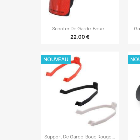
Aperçu rapide

Scooter De Garde-Boue...
Ga
22,00 €
NOUVEAU
NO
Aperçu rapide

Support De Garde-Boue Rouge...