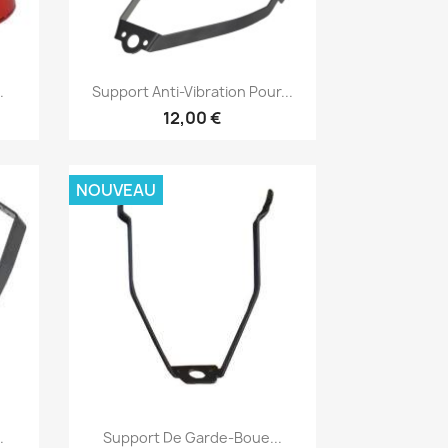
Aperçu rapide

.
Support Anti-Vibration Pour...
12,00 €
NOUVEAU
Aperçu rapide

.
Support De Garde-Boue...