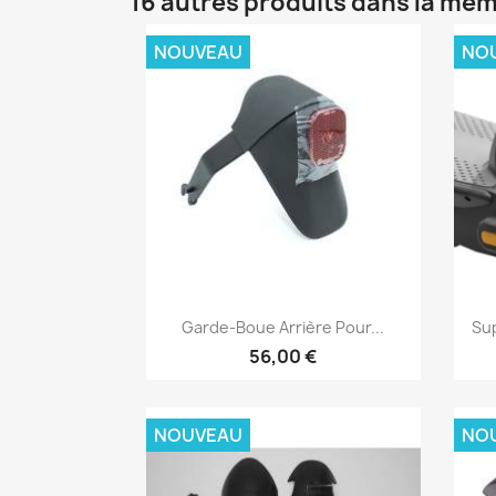
16 autres produits dans la mêm
NOUVEAU
NO
Aperçu rapide

Garde-Boue Arrière Pour...
Su
56,00 €
NOUVEAU
NO