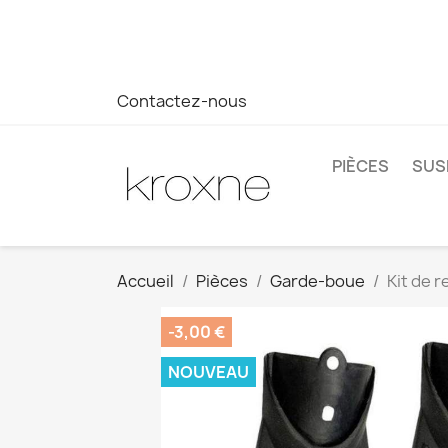
Si vous n'avez pas trouvé le produit que vous recherchez o
réponse plus rapide à vos questions --> WhatsApp +34 69
Contactez-nous
PIÈCES
SUS
Accueil
Pièces
Garde-boue
Kit de 
-3,00 €
NOUVEAU