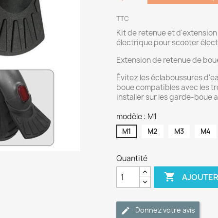
TTC
Kit de retenue et d'extensio
électrique pour scooter élec
Extension de retenue de boue 
Évitez les éclaboussures d'e
boue compatibles avec les tr
installer sur les garde-boue 
modèle : M1
M1
M2
M3
M4
Quantité

AJOUTER
Donnez votre avis