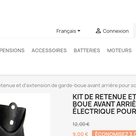
u si vous avez des questions sur un produit spécifique, vous 
6403761


Français
Connexion
PENSIONS
ACCESSOIRES
BATTERIES
MOTEURS
retenue et d'extension de garde-boue avant arrière pour s
KIT DE RETENUE E
BOUE AVANT ARRI
ÉLECTRIQUE POUR
12,00 €
9,00 €
ÉCONOMISEZ 3,