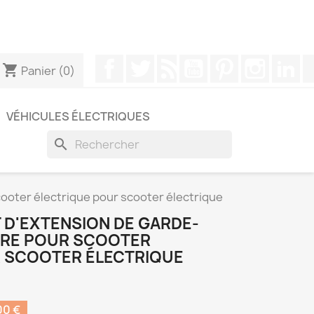
pouvez nous contacter via WhatsApp pour obtenir une
Facebook
Twitter
Rss
YouTube
Pinterest
Instagr
Li
shopping_cart
Panier
(0)
VÉHICULES ÉLECTRIQUES
search
cooter électrique pour scooter électrique
T D'EXTENSION DE GARDE-
ÈRE POUR SCOOTER
 SCOOTER ÉLECTRIQUE
00 €