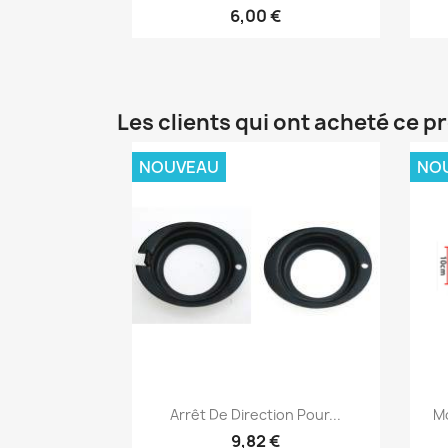
6,00 €
Les clients qui ont acheté ce p
NOUVEAU
NO
Aperçu rapide

Arrêt De Direction Pour...
M
9,82 €