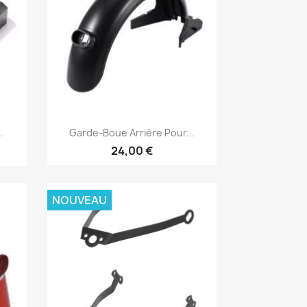
Aperçu rapide

.
Garde-Boue Arrière Pour...
24,00 €
NOUVEAU