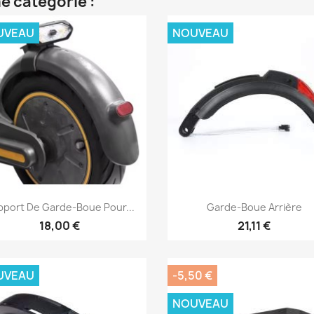
e catégorie :
UVEAU
NOUVEAU
Aperçu rapide
Aperçu rapide


pport De Garde-Boue Pour...
Garde-Boue Arrière
18,00 €
21,11 €
UVEAU
-5,50 €
NOUVEAU