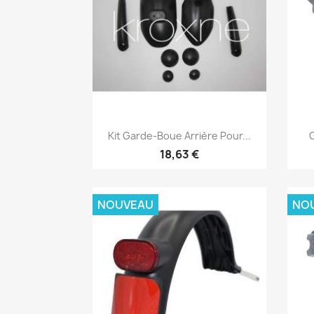
Aperçu rapide

Kit Garde-Boue Arrière Pour...
18,63 €
NOUVEAU
NO