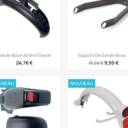
Aperçu rapide
Aperçu rapide


Garde-Boue Arrière Etwow
Support De Garde-Boue..
24,76 €
9,50 €
15,00 €
UVEAU
NOUVEAU