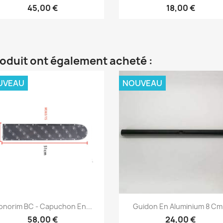
45,00 €
18,00 €
roduit ont également acheté :
UVEAU
NOUVEAU
Aperçu rapide
Aperçu rapide


onorim BC - Capuchon En...
Guidon En Aluminium 8 Cm.
58,00 €
24,00 €