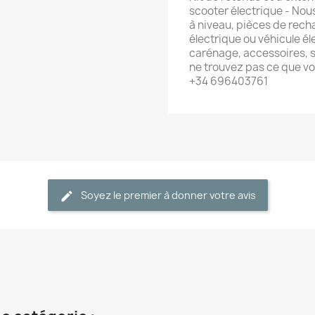
scooter électrique - Nou
à niveau, pièces de rech
électrique ou véhicule él
carénage, accessoires, s
ne trouvez pas ce que v
+34 696403761
Soyez le premier à donner votre avis