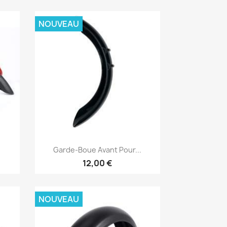
NOUVEAU
Aperçu rapide

Garde-Boue Avant Pour...
12,00 €
NOUVEAU