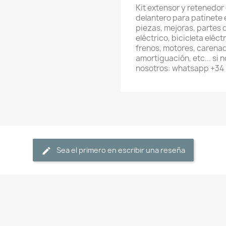
Kit extensor y retenedor
delantero para patinete 
piezas, mejoras, partes 
eléctrico, bicicleta eléc
frenos, motores, carenad
amortiguación, etc... si
nosotros: whatsapp +34
Sea el primero en escribir una reseña