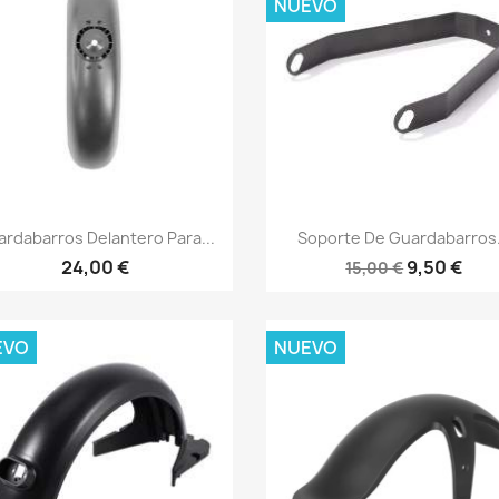
NUEVO
Vista rápida
Vista rápida


rdabarros Delantero Para...
Soporte De Guardabarros.
24,00 €
9,50 €
15,00 €
EVO
NUEVO