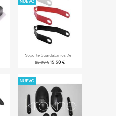
NUEVO
Vista rápida

..
Soporte Guardabarros De...
15,50 €
22,00 €
NUEVO