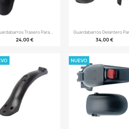
Vista rápida
Vista rápida


ardabarros Trasero Para...
Guardabarros Delantero Par
24,00 €
34,00 €
EVO
NUEVO