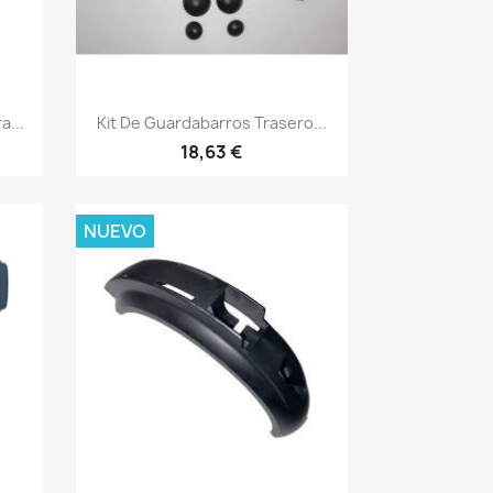
Vista rápida

a...
Kit De Guardabarros Trasero...
18,63 €
NUEVO