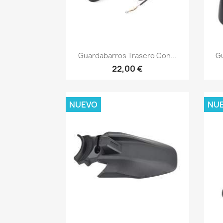
Vista rápida

Guardabarros Trasero Con...
Gu
22,00 €
NUEVO
NU