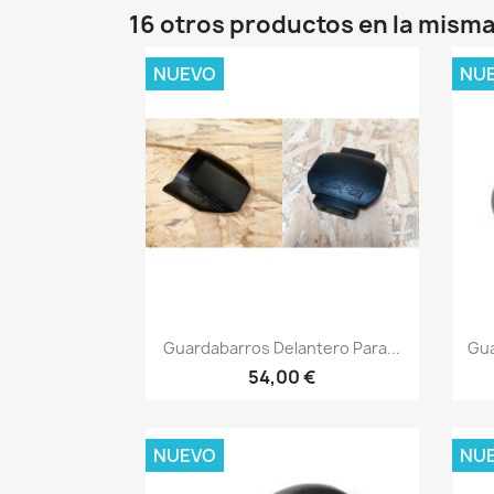
16 otros productos en la misma
NUEVO
NU
Vista rápida

Guardabarros Delantero Para...
Gua
54,00 €
NUEVO
NU