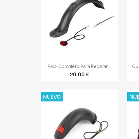
Vista rápida

Pack Completo Para Reparar...
Gua
20,00 €
NUEVO
NU