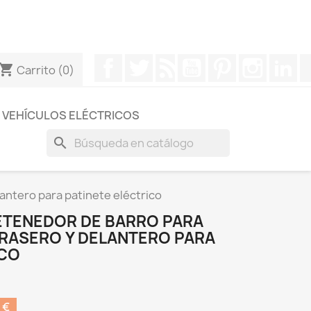
otros a través de Whatsapp para obtener una respuesta
Facebook
Twitter
Rss
YouTube
Pinterest
Instagr
Li
hopping_cart
Carrito
(0)
VEHÍCULOS ELÉCTRICOS
search
antero para patinete eléctrico
RETENEDOR DE BARRO PARA
RASERO Y DELANTERO PARA
ICO
 €