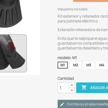
Impuestos incluidos
Kit extensor y retenedor de 
para patinete eléctrico
Extensión retenedora de bar
Evita que te salpique el agua
guardabarros compatibles con
guardabarros delantero y tra
modelo: M1
M1
M2
M3
M4
Cantidad

AÑADIR 
Escriba su propia reseña