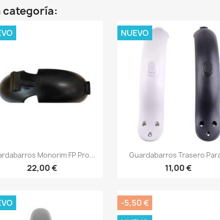
 categoría:
EVO
NUEVO
Vista rápida
Vista rápida


rdabarros Monorim FP Pro...
Guardabarros Trasero Para
22,00 €
11,00 €
EVO
-5,50 €