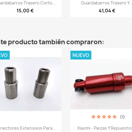
Vista rápida
Vista rápida


ardabarros Trasero Corto...
Guardabarros Trasero Y..
15,00 €
41,04 €
este producto también compraron:
EVO
NUEVO
(1)
Vista rápida
Vista rápida


nectores Extensivos Para...
Xiaomi - Piezas Y Repuestos