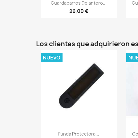
Vista rápida

Guardabarros Delantero...
Gu
26,00 €
Los clientes que adquirieron 
NUEVO
NU
Vista rápida

Funda Protectora...
Co