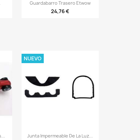
Vista rápida

.
Guardabarro Trasero Etwow
24,76 €
NUEVO
Vista rápida

...
Junta Impermeable De La Luz...