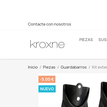
Si no has encontrado el producto que buscas o tienes dud
más rápida a tus consultas --> Whatsapp +34 696403761
Contacte con nosotros
PIEZAS
SUS
Inicio
Piezas
Guardabarros
Kit exte
-3,00 €
NUEVO