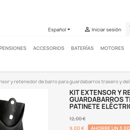
as sobre un producto en concreto tú puedes contactar con nos
s


Español
Iniciar sesión
PENSIONES
ACCESORIOS
BATERÍAS
MOTORES
nsor y retenedor de barro para guardabarros trasero y del
KIT EXTENSOR Y 
GUARDABARROS T
PATINETE ELÉCTR
12,00 €
9,00 €
AHORRE UN 3,00