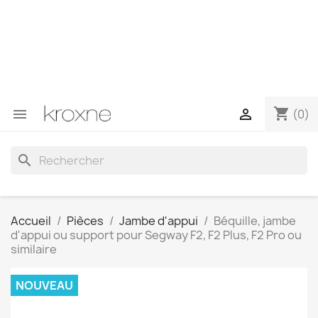
Si vous n'avez pas trouvé le produit que vous recherchez
ou si vous avez des questions sur un produit spécifique,
vous pouvez nous contacter via WhatsApp pour obtenir
une réponse plus rapide à vos questions --> WhatsApp
+34 696403761
shopping_cart


(0)
search
Accueil
Pièces
Jambe d'appui
Béquille, jambe
d'appui ou support pour Segway F2, F2 Plus, F2 Pro ou
similaire
NOUVEAU