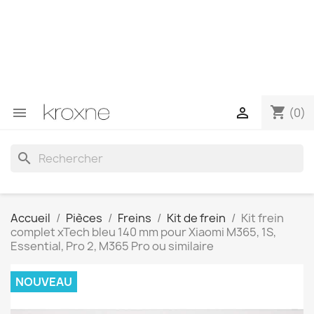
Si vous n'avez pas trouvé le produit que vous recherchez
ou si vous avez des questions sur un produit spécifique,
vous pouvez nous contacter via WhatsApp pour obtenir
une réponse plus rapide à vos questions --> WhatsApp
+34 696403761
shopping_cart


(0)
search
Accueil
Pièces
Freins
Kit de frein
Kit frein
complet xTech bleu 140 mm pour Xiaomi M365, 1S,
Essential, Pro 2, M365 Pro ou similaire
NOUVEAU