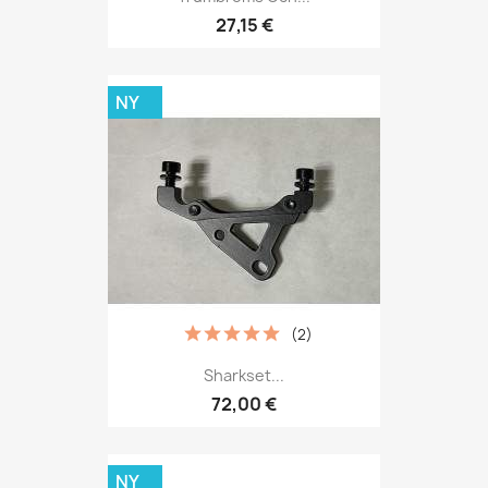
27,15 €
NY
(2)
Sharkset...
72,00 €
NY