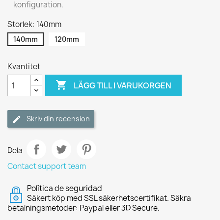
konfiguration.
Storlek: 140mm
140mm
120mm
Kvantitet

LÄGG TILL I VARUKORGEN
Skriv din recension
Dela
Contact support team
Política de seguridad
Säkert köp med SSL säkerhetscertifikat. Säkra
betalningsmetoder: Paypal eller 3D Secure.