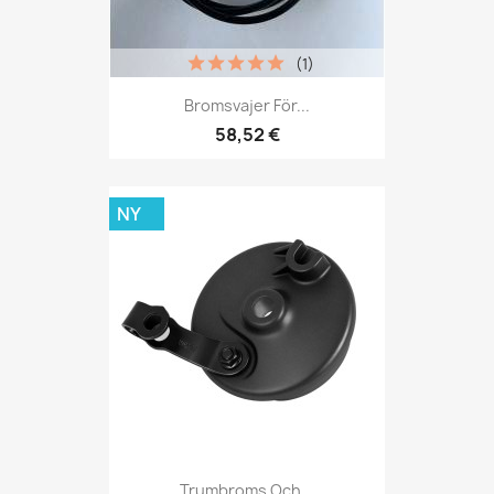
(1)
Bromsvajer För...
58,52 €
NY
Trumbroms Och...