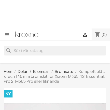
Om du inte har hittat produkten du letar efter eller har
frågor om en specifik produkt kan du kontakta oss via
WhatsApp för att få ett snabbare svar på dina frågor -->
WhatsApp +34 696403761
shopping_cart


(0)
search
Hem
Delar
Bromsar
Bromsats
Komplett blått
xTech 140 mm bromskit för Xiaomi M365, 1S, Essential,
Pro 2, M365 Pro eller liknande
NY