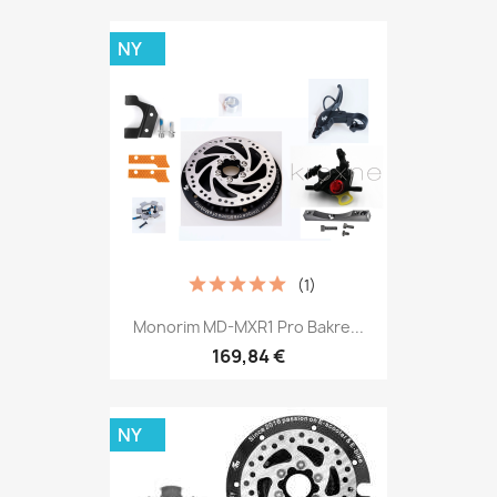
NY
(1)
Monorim MD-MXR1 Pro Bakre...
169,84 €
NY