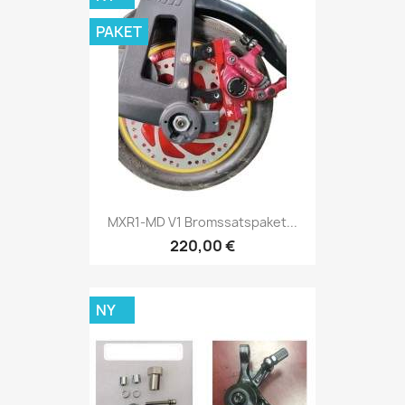
PAKET
MXR1-MD V1 Bromssatspaket...
220,00 €
NY