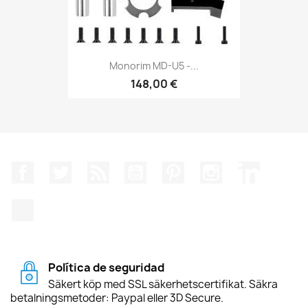
Monorim MD-U5 -...
148,00 €
Facebook
Twitter
RSS
YouTube
Pinterest
Instagram
LinkedIn
TikTok
Política de seguridad
Säkert köp med SSL säkerhetscertifikat. Säkra
betalningsmetoder: Paypal eller 3D Secure.