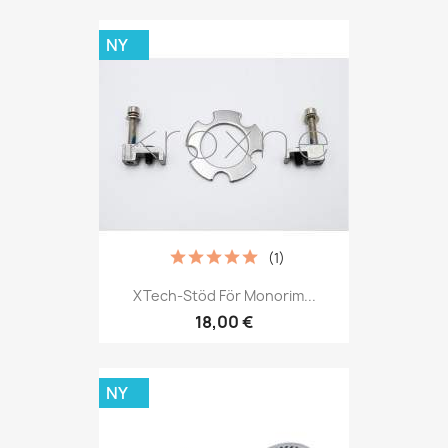
NY
(1)
XTech-Stöd För Monorim...
18,00 €
NY