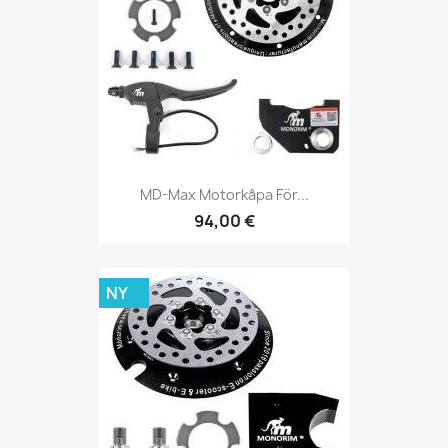
MD-Max Motorkåpa För...
94,00 €
NY