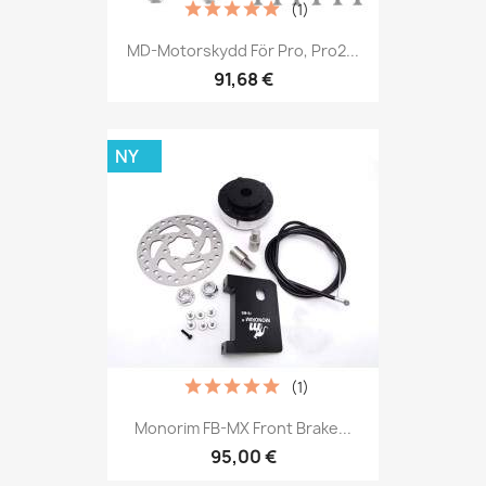
(1)
MD-Motorskydd För Pro, Pro2...
91,68 €
NY
(1)
Monorim FB-MX Front Brake...
95,00 €