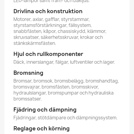
LED-lampor samt fram- och bakljus.
Drivlina och konstruktion
Motorer, axlar, gafflar, styrstammar,
styrstamsförstärkningar, fällsystem,
snabbfästen, kåpor, chassiskydd, klämmor,
skruvsatser, säkerhetsskruvar, krokar och
stänkskärmsfästen.
Hjul och rullkomponenter
Däck, innerslangar, fälgar, luftventiler och lager.
Bromsning
Bromsar, bromsok, bromsbelägg, bromshandtag,
bromsvajrar, bromsfästen, bromsskivor,
hydraulslangar, bromspumpar och hydrauliska
bromssatser.
Fjädring och dämpning
Fjädringar, stötdämpare och dämpningssystem.
Reglage och körning