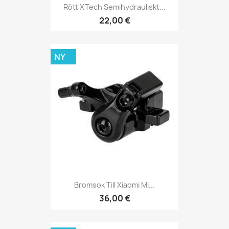
Rött XTech Semihydrauliskt...
22,00 €
NY
Bromsok Till Xiaomi Mi...
36,00 €