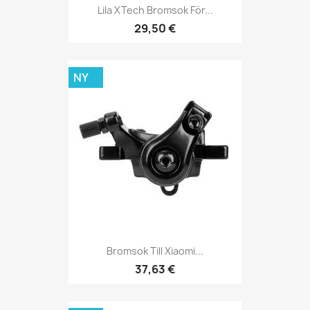
Lila XTech Bromsok För...
29,50 €
NY
Bromsok Till Xiaomi...
37,63 €