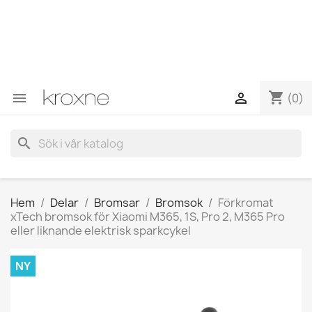
Om du inte har hittat produkten du letar efter eller har
frågor om en specifik produkt kan du kontakta oss via
WhatsApp för att få ett snabbare svar på dina frågor -->
WhatsApp +34 696403761
shopping_cart


(0)
search
Hem
Delar
Bromsar
Bromsok
Förkromat
xTech bromsok för Xiaomi M365, 1S, Pro 2, M365 Pro
eller liknande elektrisk sparkcykel
NY