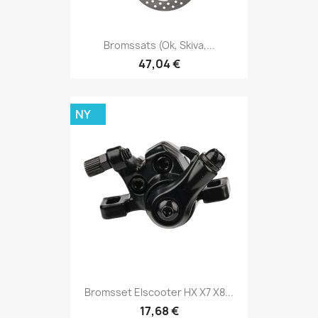
Bromssats (ok, Skiva,...
47,04 €
NY
Bromsset Elscooter HX X7 X8...
17,68 €