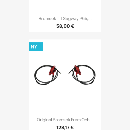
Bromsok Till Segway P65,...
58,00 €
NY
Original Bromsok Fram Och...
128,17 €