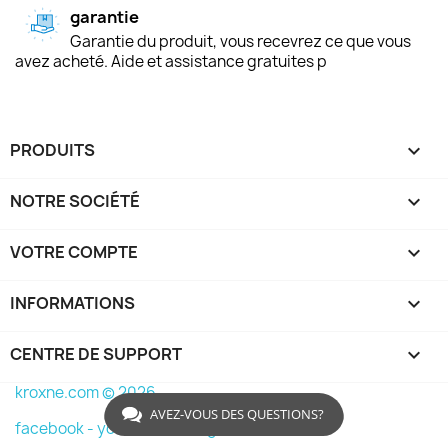
garantie
Garantie du produit, vous recevrez ce que vous
avez acheté. Aide et assistance gratuites p
PRODUITS

NOTRE SOCIÉTÉ

VOTRE COMPTE

INFORMATIONS
keyboard_arrow_down
CENTRE DE SUPPORT

kroxne.com © 2026
AVEZ-VOUS DES QUESTIONS?
facebook -
youtube -
instagram