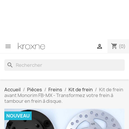
Si vous n'avez pas trouvé le produit que vous recherchez
ou si vous avez des questions sur un produit spécifique,
vous pouvez nous contacter via WhatsApp pour obtenir
une réponse plus rapide à vos questions --> WhatsApp
+34 696403761
shopping_cart


(0)
search
Accueil
Pièces
Freins
Kit de frein
Kit de frein
avant Monorim FB-MX - Transformez votre frein à
tambour en frein à disque.
NOUVEAU