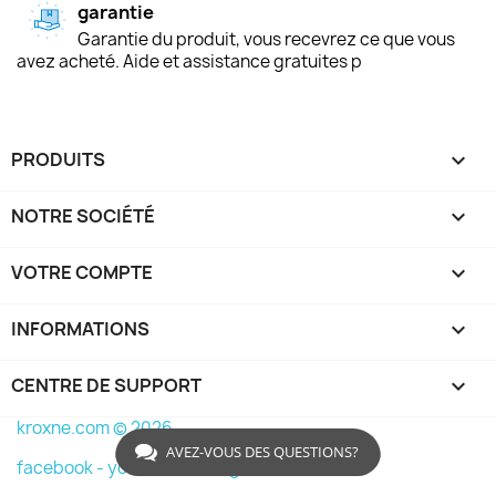
garantie
Garantie du produit, vous recevrez ce que vous
avez acheté. Aide et assistance gratuites p
PRODUITS

NOTRE SOCIÉTÉ

VOTRE COMPTE

INFORMATIONS
keyboard_arrow_down
CENTRE DE SUPPORT

kroxne.com © 2026
AVEZ-VOUS DES QUESTIONS?
facebook -
youtube -
instagram