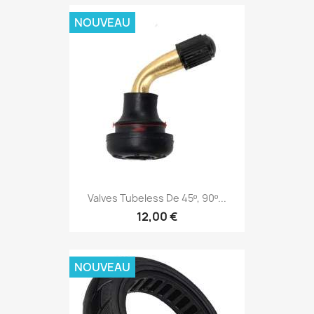
NOUVEAU
Valves Tubeless De 45º, 90º...
12,00 €
NOUVEAU