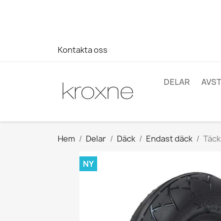
Om du inte har hittat produkten du letar efter eller har fr
696403761
Kontakta oss
DELAR
AVS
Hem
Delar
Däck
Endast däck
Täck
NY