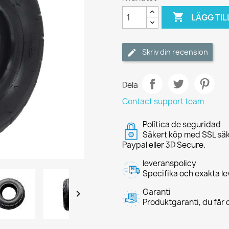

LÄGG TIL
Skriv din recension
Dela
Contact support team
Política de seguridad
Säkert köp med SSL säk
Paypal eller 3D Secure.
leveranspolicy
Specifika och exakta le
Garanti

Produktgaranti, du får d