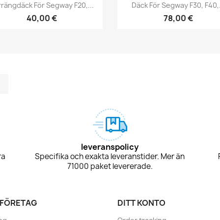
Snabbvy
Snabbvy


rrängdäck För Segway F20,...
Däck För Segway F30, F40,.
40,00 €
78,00 €
m
kedIn
TikTok
leveranspolicy
ra
Specifika och exakta leveranstider. Mer än
71000 paket levererade.
 FÖRETAG
DITT KONTO