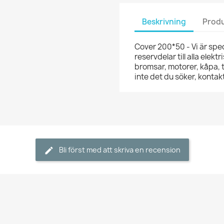
Beskrivning
Produ
Cover 200*50 - Vi är spec
reservdelar till alla elekt
bromsar, motorer, kåpa, t
inte det du söker, kont
Bli först med att skriva en recension