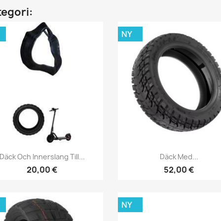
tegori:
NY
Snabbvy
Snabbvy


Däck Och Innerslang Till...
Däck Med...
20,00 €
52,00 €
NY