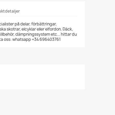
ktdetaljer
ialister på delar, förbättringar,
riska skotrar, elcyklar eller elfordon. Däck,
illbehör, dämpningssystem etc... hittar du
akta oss: whatsapp +34 696403761