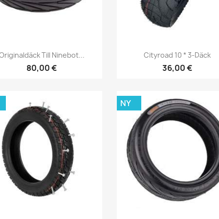
Snabbvy
Snabbvy


Originaldäck Till Ninebot...
Cityroad 10 * 3-Däck
80,00 €
36,00 €
NY