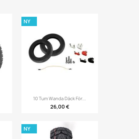
NY
Snabbvy

10 Tum Wanda Däck För...
26,00 €
NY