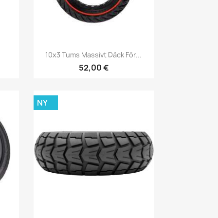
Snabbvy

10x3 Tums Massivt Däck För...
52,00 €
NY