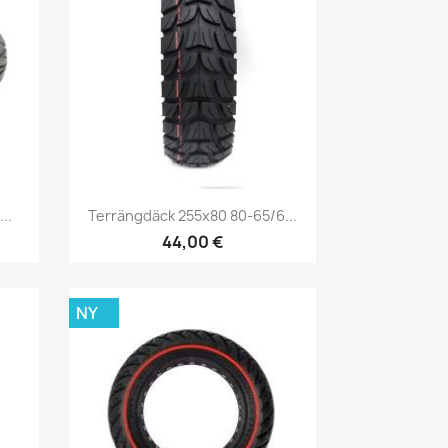
Snabbvy

..
Terrängdäck 255x80 80-65/6...
44,00 €
NY