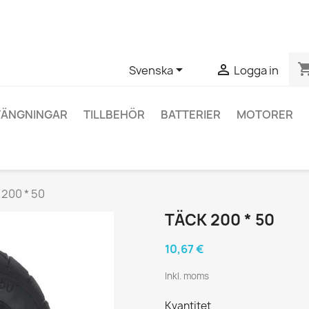
ågor om en specifik produkt kan du kontakta oss via WhatsApp fö
shopping_


Svenska
Logga in
TÄNGNINGAR
TILLBEHÖR
BATTERIER
MOTORER
 200 * 50
TÄCK 200 * 50
10,67 €
Inkl. moms
Kvantitet