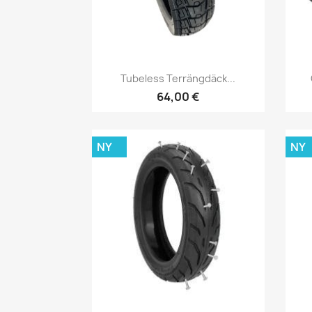
Snabbvy

Tubeless Terrängdäck...
64,00 €
NY
NY