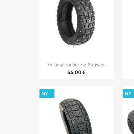
Snabbvy

Terrängsnödäck För Segway...
64,00 €
NY
NY