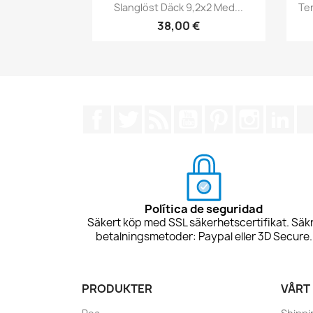
Snabbvy

Slanglöst Däck 9,2x2 Med...
Te
38,00 €
Facebook
Twitter
RSS
YouTube
Pinterest
Instagra
Lin
Política de seguridad
Säkert köp med SSL säkerhetscertifikat. Säk
betalningsmetoder: Paypal eller 3D Secure.
PRODUKTER
VÅRT