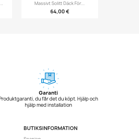
Snabbvy

..
Massivt Solitt Däck För...
64,00 €
Garanti
Produktgaranti, du får det du köpt. Hjälp och
hjälp med installation
BUTIKSINFORMATION
Spanien