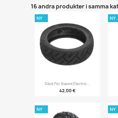
16 andra produkter i samma ka
NY
NY
Snabbvy

Däck För Xiaomi Electric...
42,00 €
NY
NY