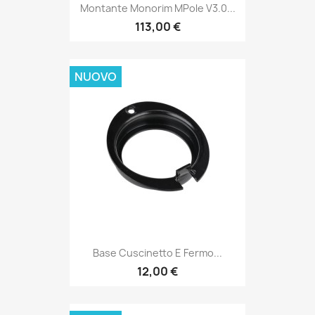
Montante Monorim MPole V3.0...
113,00 €
NUOVO
Base Cuscinetto E Fermo...
12,00 €