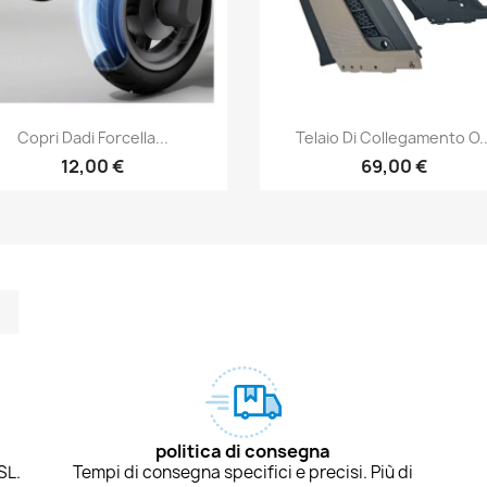
Anteprima
Anteprima


Copri Dadi Forcella...
Telaio Di Collegamento O..
12,00 €
69,00 €
m
kedIn
TikTok
politica di consegna
SL.
Tempi di consegna specifici e precisi. Più di