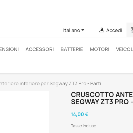
un prodotto specifico, puoi contattarci tramite WhatsApp per o
shopp


Italiano
Accedi
ENSIONI
ACCESSORI
BATTERIE
MOTORI
VEICOL
teriore inferiore per Segway ZT3 Pro - Parti
CRUSCOTTO ANTER
SEGWAY ZT3 PRO -
14,00 €
Tasse incluse