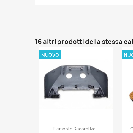
16 altri prodotti della stessa c
NUOVO
NU
Anteprima

Elemento Decorativo...
C