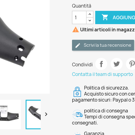
Quantità

AGGIUNG

Ultimi articoli in magaz
Scrivi la tua recensione
Condividi
Contatta il team di supporto
Politica di sicurezza.
Acquisto sicuro con cer
pagamento sicuri: Paypal o 
politica di consegna

Tempi di consegna speci
consegnati.
Garanzia