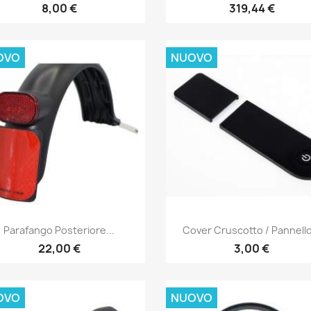
8,00 €
319,44 €
OVO
NUOVO
Anteprima
Anteprima


Parafango Posteriore...
Cover Cruscotto / Pannello
22,00 €
3,00 €
OVO
NUOVO