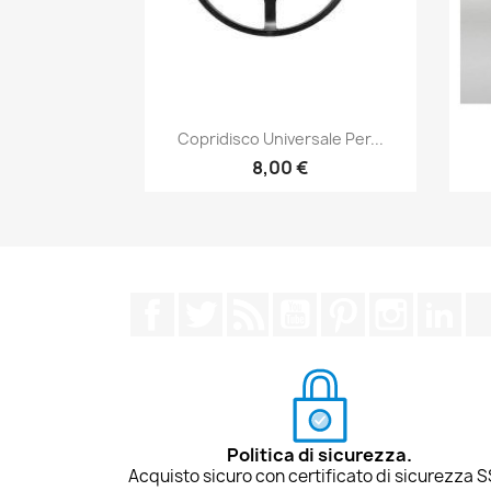
Anteprima

Copridisco Universale Per...
8,00 €
Facebook
Twitter
Rss
YouTube
Pinterest
Instagra
Lin
Politica di sicurezza.
Acquisto sicuro con certificato di sicurezza S