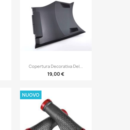
Anteprima

Copertura Decorativa Del...
19,00 €
NUOVO