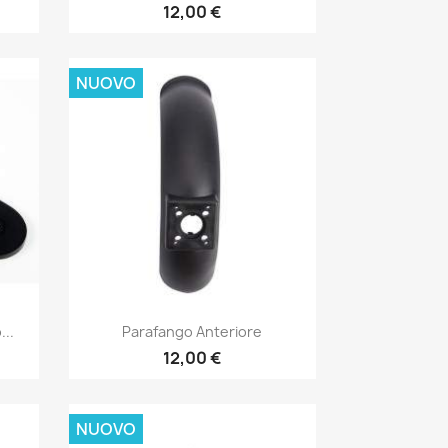
12,00 €
NUOVO
Anteprima

...
Parafango Anteriore
12,00 €
NUOVO