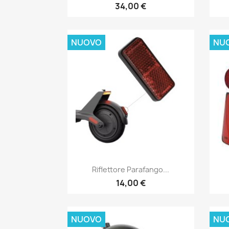
34,00 €
NUOVO
NU
Anteprima

Riflettore Parafango...
14,00 €
NUOVO
NU