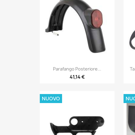
Anteprima

Parafango Posteriore...
Ta
41,14 €
NUOVO
NU