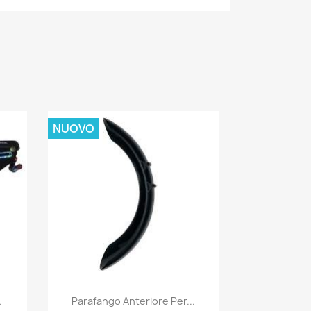
NUOVO
Anteprima

.
Parafango Anteriore Per...