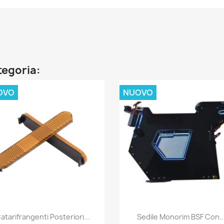
ategoria:
OVO
NUOVO
Anteprima
Anteprima


atarifrangenti Posteriori...
Sedile Monorim BSF Con..