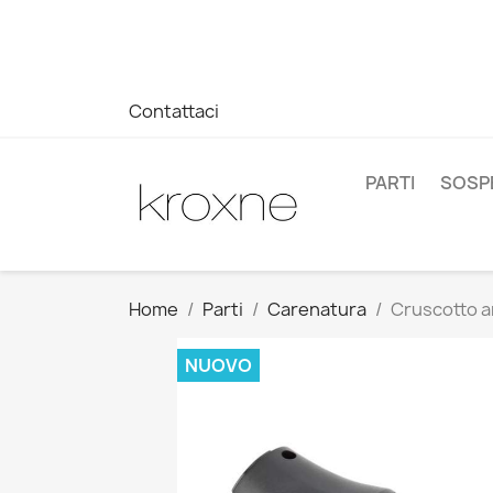
Se non hai trovato il prodotto che cerchi o hai domande su 
WhatsApp +34 696403761
Contattaci
PARTI
SOSP
Home
Parti
Carenatura
Cruscotto an
NUOVO