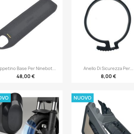
Anteprima
Anteprima


ppetino Base Per Ninebot...
Anello Di Sicurezza Per...
48,00 €
8,00 €
OVO
NUOVO