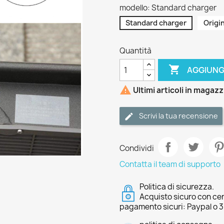
modello: Standard charger
Standard charger
Origi
Quantità

AGGIUNG

Ultimi articoli in magaz
Scrivi la tua recensione
Condividi
Contatta il team di supporto
Politica di sicurezza.
Acquisto sicuro con cer
pagamento sicuri: Paypal o 