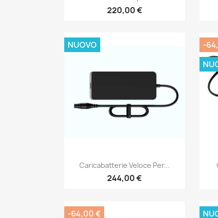
220,00 €
NUOVO
-64
NU
Anteprima

Caricabatterie Veloce Per...
244,00 €
-64,00 €
NU