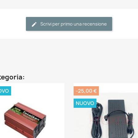
Scrivi per primo una recensione
ategoria:
OVO
-25,00 €
NUOVO