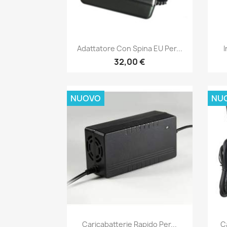
Anteprima

Adattatore Con Spina EU Per...
I
32,00 €
NUOVO
NU
Anteprima

Caricabatterie Rapido Per...
C