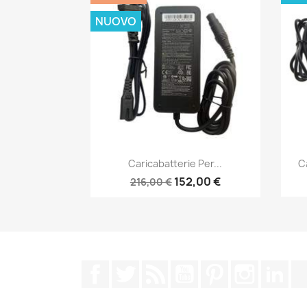
NUOVO
Anteprima

Caricabatterie Per...
C
152,00 €
216,00 €
Facebook
Twitter
Rss
YouTube
Pinterest
Instagra
Lin