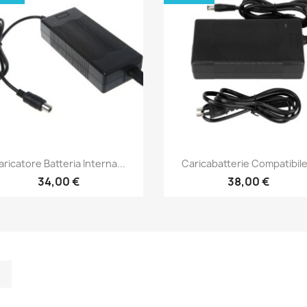
Anteprima
Anteprima


aricatore Batteria Interna...
Caricabatterie Compatibile.
34,00 €
38,00 €
m
kedIn
TikTok