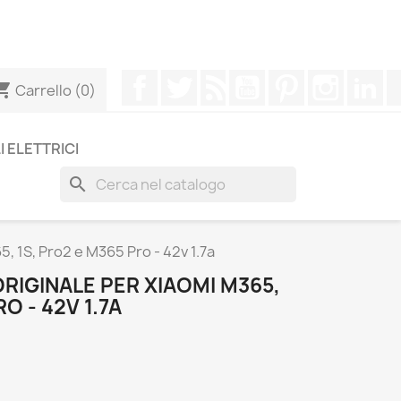
ttenere una risposta più rapida alle tue domande -->
Facebook
Twitter
Rss
YouTube
Pinterest
Instagr
Li
ing_cart
Carrello
(0)
I ELETTRICI
search
, 1S, Pro2 e M365 Pro - 42v 1.7a
RIGINALE PER XIAOMI M365,
O - 42V 1.7A