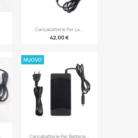
Anteprima

Caricabatterie Per La...
42,00 €
NUOVO
Anteprima

..
Caricabatterie Per Batteria...