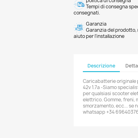
politica di consegna
Tempi di consegna speci
consegnati.
Garanzia
Garanzia del prodotto, 
aiuto per l'installazione
Descrizione
Detta
Caricabatterie originale
42v 1.7a -Siamo specialist
per qualsiasi scooter elet
elettrico. Gomme, freni, 
smorzamento, ecc... se no
whatsapp +34 6964037