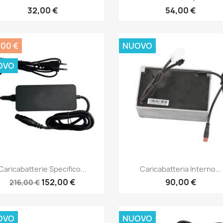
32,00 €
54,00 €
,00 €
NUOVO
OVO
Anteprima
Anteprima


Caricabatterie Specifico...
Caricabatteria Interno...
152,00 €
90,00 €
216,00 €
OVO
NUOVO