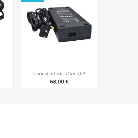
Anteprima

..
Caricabatteria 37,4V 3,5A
68,00 €