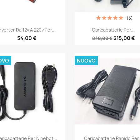
(5)
Anteprima
Anteprima


nverter Da 12v A 220v Per...
Caricabatterie Per...
54,00 €
215,00 €
240,00 €
OVO
NUOVO
Anteprima
Anteprima


aricabatterie Per Ninebot...
Caricabatterie Rapido Per.