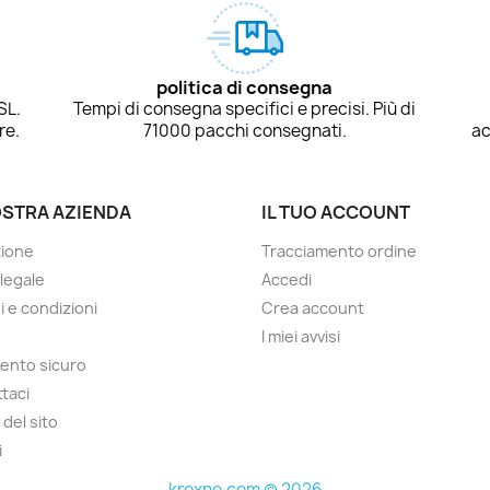
politica di consegna
SL.
Tempi di consegna specifici e precisi. Più di
re.
71000 pacchi consegnati.
ac
OSTRA AZIENDA
IL TUO ACCOUNT
zione
Tracciamento ordine
 legale
Accedi
i e condizioni
Crea account
I miei avvisi
ento sicuro
taci
del sito
i
kroxne.com © 2026