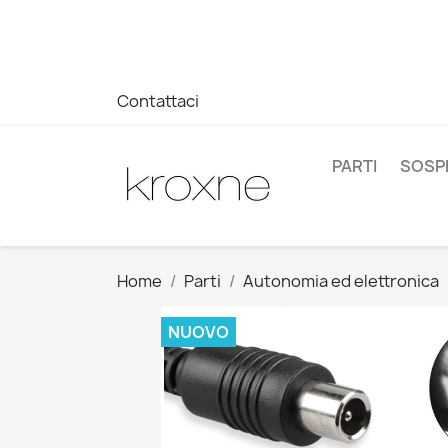
Se non hai trovato il prodotto che cerchi o hai domande su 
WhatsApp +34 696403761
Contattaci
PARTI
SOSP
Home
Parti
Autonomia ed elettronica
NUOVO