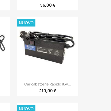
56,00 €
NUOVO
Anteprima

Caricabatterie Rapido 83V...
210,00 €
NUOVO