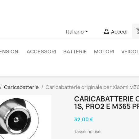
un prodotto specifico, puoi contattarci tramite WhatsApp per o
shopp


Italiano
Accedi
ENSIONI
ACCESSORI
BATTERIE
MOTORI
VEICOL
Caricabatterie
Caricabatterie originale per Xiaomi M365
CARICABATTERIE O
1S, PRO2 E M365 PR
32,00 €
Tasse incluse