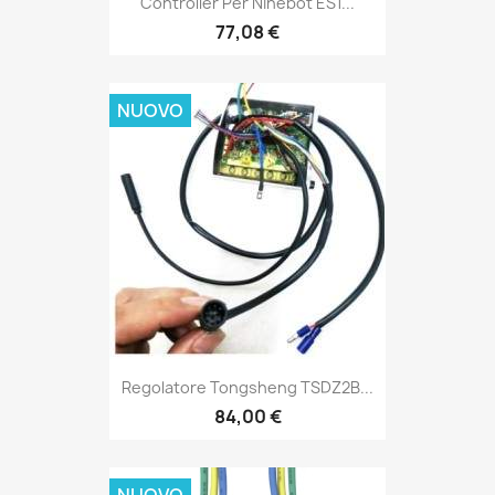
Controller Per Ninebot ES1...
77,08 €
NUOVO
Regolatore Tongsheng TSDZ2B...
84,00 €