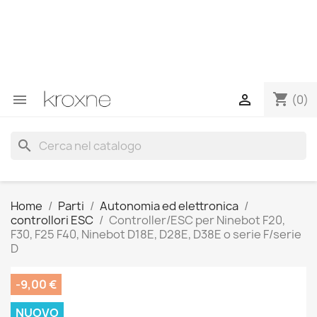
Se non hai trovato il prodotto che cerchi o hai domande
su un prodotto specifico, puoi contattarci tramite
WhatsApp per ottenere una risposta più rapida alle tue
domande --> WhatsApp +34 696403761
shopping_cart


(0)
search
Home
Parti
Autonomia ed elettronica
controllori ESC
Controller/ESC per Ninebot F20,
F30, F25 F40, Ninebot D18E, D28E, D38E o serie F/serie
D
-9,00 €
NUOVO