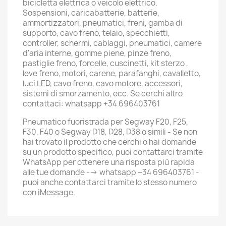
bicicletta elettrica o veicolo elettrico.
Sospensioni, caricabatterie, batterie,
ammortizzatori, pneumatici, freni, gamba di
supporto, cavo freno, telaio, specchietti,
controller, schermi, cablaggi, pneumatici, camere
d'aria interne, gomme piene, pinze freno,
pastiglie freno, forcelle, cuscinetti, kit sterzo ,
leve freno, motori, carene, parafanghi, cavalletto,
luci LED, cavo freno, cavo motore, accessori,
sistemi di smorzamento, ecc. Se cerchi altro
contattaci: whatsapp +34 696403761
Pneumatico fuoristrada per Segway F20, F25,
F30, F40 o Segway D18, D28, D38 o simili - Se non
hai trovato il prodotto che cerchi o hai domande
su un prodotto specifico, puoi contattarci tramite
WhatsApp per ottenere una risposta più rapida
alle tue domande --> whatsapp +34 696403761 -
puoi anche contattarci tramite lo stesso numero
con iMessage.