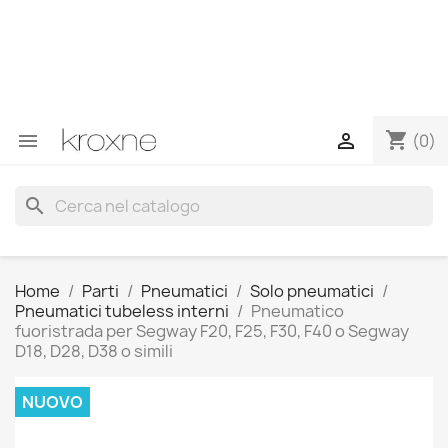
Se non hai trovato il prodotto che cerchi o hai domande
su un prodotto specifico, puoi contattarci tramite
WhatsApp per ottenere una risposta più rapida alle tue
domande --> WhatsApp +34 696403761
shopping_cart


(0)
search
Home
Parti
Pneumatici
Solo pneumatici
Pneumatici tubeless interni
Pneumatico
fuoristrada per Segway F20, F25, F30, F40 o Segway
D18, D28, D38 o simili
NUOVO