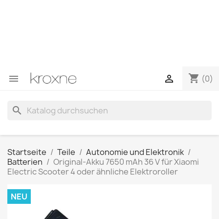
Wenn Sie das gesuchte Produkt nicht gefunden haben
oder Fragen zu einem bestimmten Produkt haben,
können Sie uns über WhatsApp kontaktieren, um eine
schnellere Antwort auf Ihre Fragen zu erhalten –>
WhatsApp +34 696403761
shopping_cart


(0)
search
Startseite
Teile
Autonomie und Elektronik
Batterien
Original-Akku 7650 mAh 36 V für Xiaomi
Electric Scooter 4 oder ähnliche Elektroroller
NEU