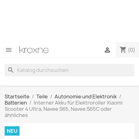
Wenn Sie das gesuchte Produkt nicht gefunden haben
oder Fragen zu einem bestimmten Produkt haben,
können Sie uns über WhatsApp kontaktieren, um eine
schnellere Antwort auf Ihre Fragen zu erhalten –>
WhatsApp +34 696403761
shopping_cart


(0)
search
Startseite
Teile
Autonomie und Elektronik
Batterien
Interner Akku für Elektroroller Xiaomi
Scooter 4 Ultra, Navee S65, Navee S65C oder
ähnliches
NEU