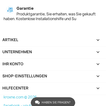
Garantie
Produktgarantie, Sie erhalten, was Sie gekauft
haben. Kostenlose Installationshilfe und Su
ARTIKEL

UNTERNEHMEN

IHR KONTO

SHOP-EINSTELLUNGEN
keyboard_arrow_down
HILFECENTER

kroxne.com © 2026
HABEN SIE FRAGEN?
facebook -
youtube -
instagram